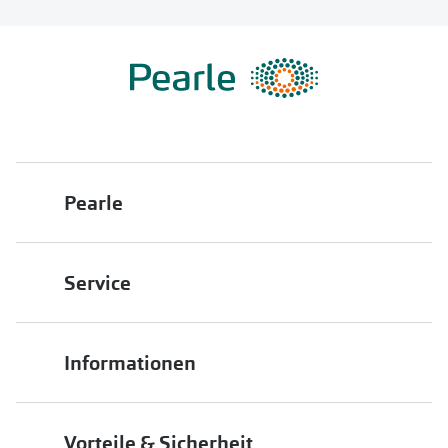
Pearle
Über uns
Service
Franchisepartner werden
Filiale finden
Pearle in Ihrer Nähe
Informationen
Filialübersicht
Die richtige Brille wählen
Job & Karriere
Vorteile & Sicherheit