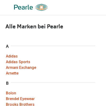
Weiter
zum
Inhalt
Alle Brillen
Kategorie
Alle Marken bei Pearle
Damen
Alle Sonne
Herren
Damen
A
Kinder
Herren
Gleitsicht
Kinder
Adidas
Adidas Sports
AI Glasses
Gleitsicht
Armani Exchange
Arnette
Lesebrillen
Mit Sehst
B
Sportsonn
Angebote
Bolon
Sonnenbri
Entspiegelte Brillen ab €59
Brendel Eyewear
Brooks Brothers
Marken