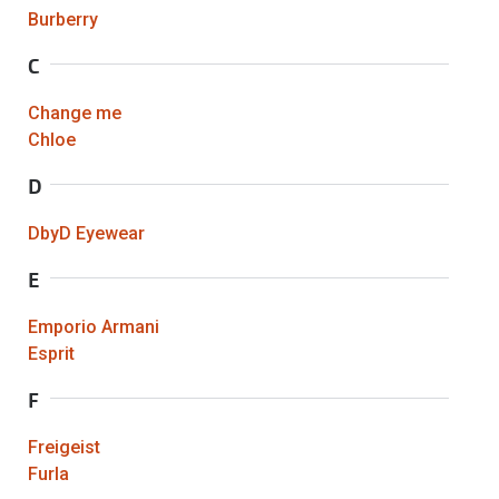
Brillen Sale
Burberry
Ray-Ban
Marken
C
Ray-Ban 
Ray-Ban
Change me
UNOFFICI
Chloe
UNOFFICIAL
Oakley
D
Seen
Ralph Lau
DbyD Eyewear
DbyD
Seen
E
Armani Exchange
Prada
Ralph Lauren
Emporio Armani
Esprit
Humphrey
ChangeMe
F
Alle Mark
Oakley
Freigeist
Trends
Alle Marken bei Pearle
Furla
Ray-Ban 