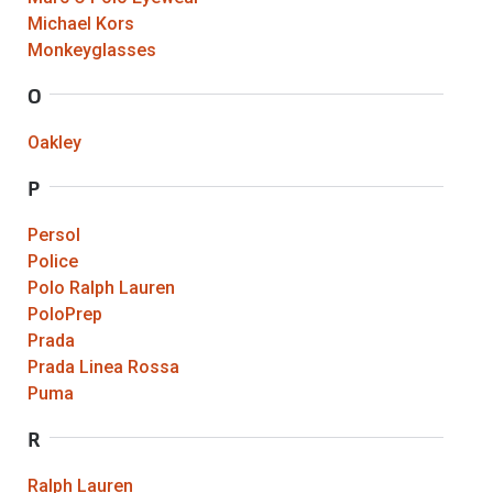
Zubehör
Michael Kors
Alle Sonne
Monkeyglasses
Brillenbügel
Angebote
O
Brillenetuis
-50% auf d
Brillenkettchen
Oakley
P
Ratgeber
Wie wähle ich die richtige Brille
Persol
Police
Gleitsicht Ratgeber
Polo Ralph Lauren
PoloPrep
Brillengröße ermitteln
Prada
Alle Brillen Ratgeber
Prada Linea Rossa
Puma
R
Ralph Lauren