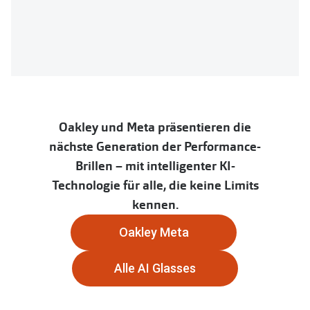
Brillen Sale
Ray-Ban
Marken
Ray-Ban 
Ray-Ban
UNOFFICI
UNOFFICIAL
Oakley
Seen
Oakley und Meta präsentieren die
Ralph Lau
nächste Generation der Performance-
DbyD
Brillen – mit intelligenter KI-
Seen
Armani Exchange
Technologie für alle, die keine Limits
Prada
Ralph Lauren
kennen.
Humphrey
ChangeMe
Oakley Meta
Alle Mark
Oakley
Alle AI Glasses
Trends
Alle Marken bei Pearle
Ray-Ban 