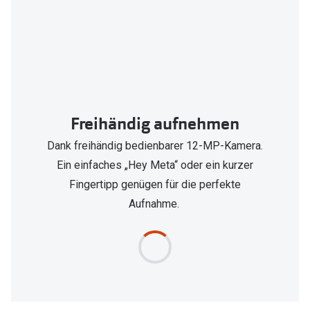
Zubehör
Alle Sonne
Brillenbügel
Angebote
Brillenetuis
-50% auf d
Brillenkettchen
Freihändig aufnehmen
Ratgeber
Wie wähle ich die richtige Brille
Dank freihändig bedienbarer 12-MP-Kamera.
Ein einfaches „Hey Meta“ oder ein kurzer
Gleitsicht Ratgeber
Fingertipp genügen für die perfekte
Brillengröße ermitteln
Aufnahme.
Alle Brillen Ratgeber