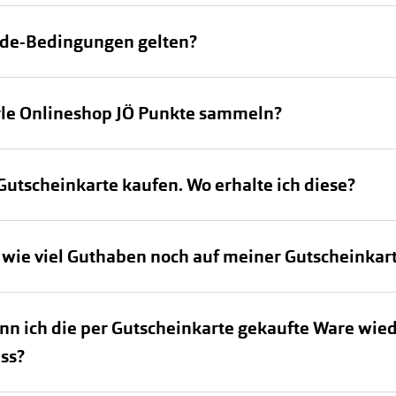
FreshLook®
Transitions Gläser
Brillenkettchen
ng
ode-Bedingungen gelten?
earle
Blaulichtfilterbrillen
Bildschirmarbeitsplatzbrillen
rle Onlineshop JÖ Punkte sammeln?
ch
Gutscheinkarte kaufen. Wo erhalte ich diese?
 wie viel Guthaben noch auf meiner Gutscheinkart
nn ich die per Gutscheinkarte gekaufte Ware wie
ss?