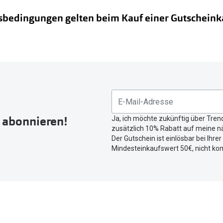
bedingungen gelten beim Kauf einer Gutscheink
allen Pearle Filialen
r abonnieren!
Ja, ich möchte zukünftig über Tren
zusätzlich 10% Rabatt auf meine nä
Der Gutschein ist einlösbar bei Ihre
Mindesteinkaufswert 50€, nicht ko