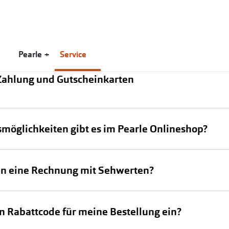
Pearle +
Service
Zahlung und Gutscheinkarten
art
en
Trends
Ratgeber
rstattung
Farbe des Jahres
Ray-Ban Meta
DAILIES®
Brillen
n
Ray-Ban Meta
Oakley Meta
Acuvue
Sonnenbrillen
möglichkeiten gibt es im Pearle Onlineshop?
chnische Fragen
Oakley Meta
Sonnenbrillentrends 2026
Precision1
Kontaktlinsen
Brillentrends 2026
Fahrradbrillen
iWear
n eine Rechnung mit Sehwerten?
erung
Biofinity®
Gläser
Zubehör
einkarten
AIR OPTIX®
Glaspakete
Brillenbügel
en Rabattcode für meine Bestellung ein?
MyDay®
Glasveredelungen
Brillenetuis