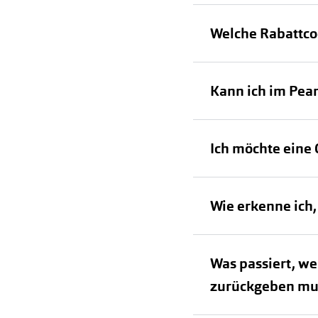
Oakley
Humphrey´s
Sonnenbrillen Sale
Entspiegelte Brillen ab €59
Kontaktlinsen-Abo
Bestellbestätigu
Welche Rabattc
Alle Marken bei P
Alle Marken
Brillen Sale
Ray-Ban Meta ausprobieren
Kann ich im Pea
nicht mehr mögli
Ich möchte eine 
Wie erkenne ich,
Was passiert, we
zurückgeben mu