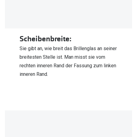
Zubehör
Alle Sonne
Brillenbügel
Angebote
Brillenetuis
-50% auf d
Scheibenbreite:
Brillenkettchen
Sie gibt an, wie breit das Brillenglas an seiner
Ratgeber
breitesten Stelle ist. Man misst sie vom
Wie wähle ich die richtige Brille
rechten inneren Rand der Fassung zum linken
inneren Rand.
Gleitsicht Ratgeber
Brillengröße ermitteln
Alle Brillen Ratgeber