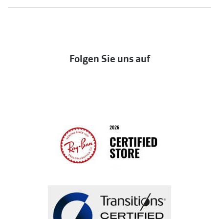
Markensonnenbrillen
Häufige Fragen & Antworten
UNOFFICIAL
OneSight Foundation
Abo kündigen
DbyD
Eine Bestellung stornieren oder zurückgeben
Folgen Sie uns auf
Seen
Bestellung widerrufen