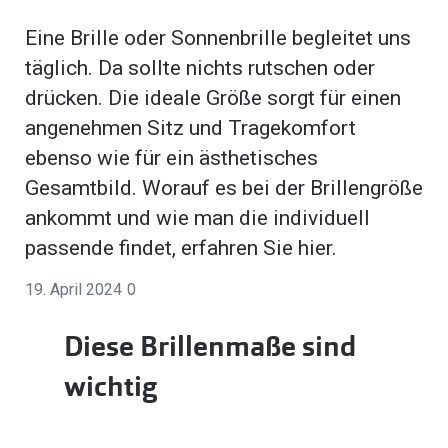
Brillen Sale
Eine Brille oder Sonnenbrille begleitet uns
Ray-Ban
Marken
täglich. Da sollte nichts rutschen oder
Ray-Ban 
Ray-Ban
drücken. Die ideale Größe sorgt für einen
UNOFFICI
angenehmen Sitz und Tragekomfort
UNOFFICIAL
ebenso wie für ein ästhetisches
Oakley
Seen
Gesamtbild. Worauf es bei der Brillengröße
Ralph Lau
DbyD
ankommt und wie man die individuell
Seen
passende findet, erfahren Sie hier.
Armani Exchange
Prada
19. April 2024
0
Ralph Lauren
Humphrey
ChangeMe
Diese Brillenmaße sind
Alle Mark
Oakley
wichtig
Trends
Alle Marken bei Pearle
Ray-Ban 