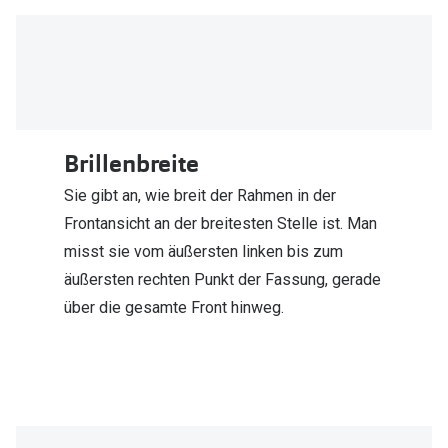
Trends
Oakley Me
Farbe des Jahres
Sonnenbri
Ray-Ban Meta
Fahrradbri
Oakley Meta
Brillenbreite
Zubehör
Brillentrends 2026
Brillenbüg
Sie gibt an, wie breit der Rahmen in der
Frontansicht an der breitesten Stelle ist. Man
Gläser
Brillenetui
misst sie vom äußersten linken bis zum
Glaspakete
Brillenket
äußersten rechten Punkt der Fassung, gerade
Glasveredelungen
über die gesamte Front hinweg.
Ratgeber
Transitions Gläser
Polarisier
Blaulichtfilterbrillen
UV-Schutz
Bildschirmarbeitsplatzbrillen
Wie wähle 