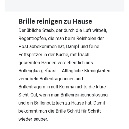
Trends
Oakley Me
Farbe des Jahres
Brille reinigen zu Hause
Sonnenbri
Ray-Ban Meta
Der übliche Staub, der durch die Luft wirbelt,
Fahrradbri
Regentropfen, die man beim Reinholen der
Oakley Meta
Zubehör
Post abbekommen hat, Dampf und feine
Brillentrends 2026
Fettspritzer in der Küche, mit frisch
Brillenbüg
gecremten Händen versehentlich ans
Gläser
Brillenetui
Brillenglas gefasst … Alltägliche Kleinigkeiten
Glaspakete
Brillenket
vernebeln Brillenträgerinnen und
Glasveredelungen
Brillenträgern in null Komma nichts die klare
Ratgeber
Sicht. Gut, wenn man Brillenreinigungslösung
Transitions Gläser
Polarisier
und ein Brillenputztuch zu Hause hat. Damit
Blaulichtfilterbrillen
bekommt man die Brille Schritt für Schritt
UV-Schutz
wieder sauber.
Bildschirmarbeitsplatzbrillen
Wie wähle 