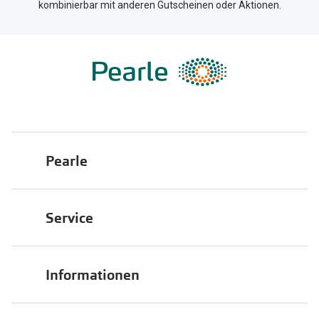
kombinierbar mit anderen Gutscheinen oder Aktionen.
Pearle
Über uns
Service
Franchisepartner werden
Filiale finden
Pearle in Ihrer Nähe
Informationen
Filialübersicht
Die richtige Brille wählen
Job & Karriere