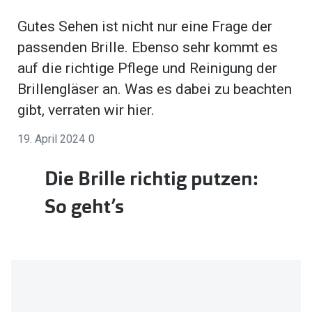
Brillen Sale
Gutes Sehen ist nicht nur eine Frage der
Ray-Ban
Marken
passenden Brille. Ebenso sehr kommt es
Ray-Ban 
Ray-Ban
auf die richtige Pflege und Reinigung der
UNOFFICI
Brillengläser an. Was es dabei zu beachten
UNOFFICIAL
gibt, verraten wir hier.
Oakley
Seen
19. April 2024
0
Ralph Lau
DbyD
Seen
Die Brille richtig putzen:
Armani Exchange
Prada
So geht’s
Ralph Lauren
Humphrey
ChangeMe
Alle Mark
Oakley
Trends
Alle Marken bei Pearle
Ray-Ban 