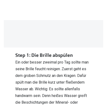
Zubehör
Alle Sonne
Brillenbügel
Angebote
Brillenetuis
-50% auf d
Brillenkettchen
Ratgeber
Wie wähle ich die richtige Brille
Step 1: Die Brille abspülen
Gleitsicht Ratgeber
Ein oder besser zweimal pro Tag sollte man
seine Brille feucht reinigen. Zuerst geht es
Brillengröße ermitteln
dem groben Schmutz an den Kragen. Dafür
Alle Brillen Ratgeber
spült man die Brille kurz unter fließendem
Wasser ab. Wichtig: Es sollte allenfalls
handwarm sein. Denn heißes Wasser greift
die Beschichtungen der Mineral- oder