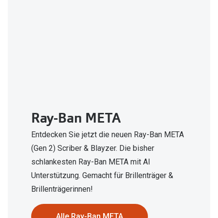
Zubehör
Alle Sonne
Brillenbügel
Angebote
Brillenetuis
-50% auf d
Brillenkettchen
Ratgeber
Wie wähle ich die richtige Brille
Ray-Ban META
Gleitsicht Ratgeber
Entdecken Sie jetzt die neuen Ray-Ban META
Brillengröße ermitteln
(Gen 2) Scriber & Blayzer. Die bisher
Alle Brillen Ratgeber
schlankesten Ray-Ban META mit AI
Unterstützung. Gemacht für Brillenträger &
Brillenträgerinnen!
Alle Ray-Ban META