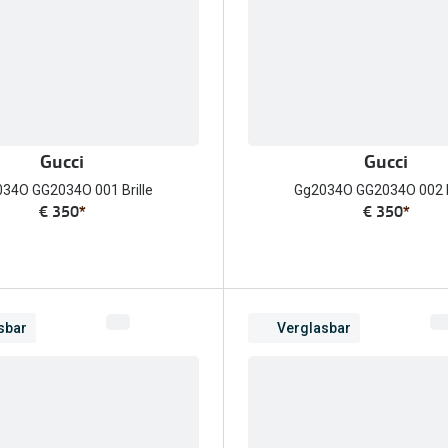
Gucci
Gucci
34O GG2034O 001 Brille
Gg2034O GG2034O 002 B
€ 350
*
€ 350
*
sbar
Verglasbar