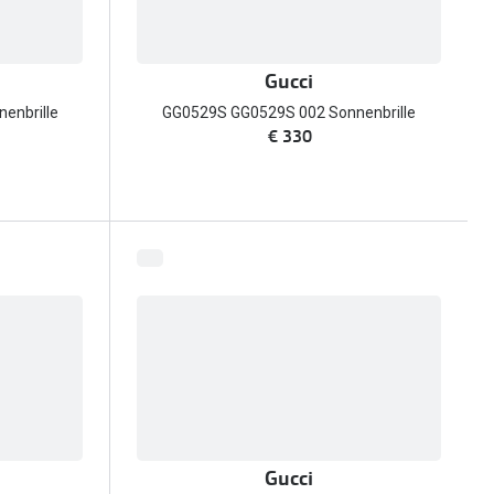
Gucci
enbrille
GG0529S GG0529S 002 Sonnenbrille
€ 330
Gucci