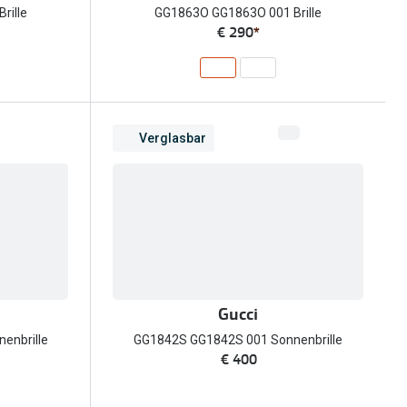
rille
GG1863O GG1863O 001 Brille
€ 290
*
Verglasbar
Gucci
enbrille
GG1842S GG1842S 001 Sonnenbrille
€ 400