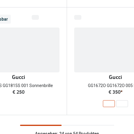
sbar
Gucci
Gucci
 GG1815S 001 Sonnenbrille
GG1672O GG1672O 005 B
€ 250
€ 350
*
Angesehen: 24 von 54 Produkten