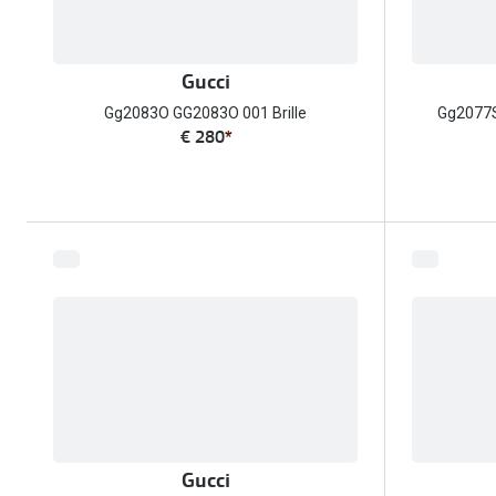
Gucci
Gg2083O GG2083O 001 Brille
Gg2077S
€ 280
*
Gucci