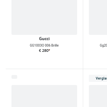
Gucci
GG1003O 006 Brille
Gg20
€ 280
*
Vergla