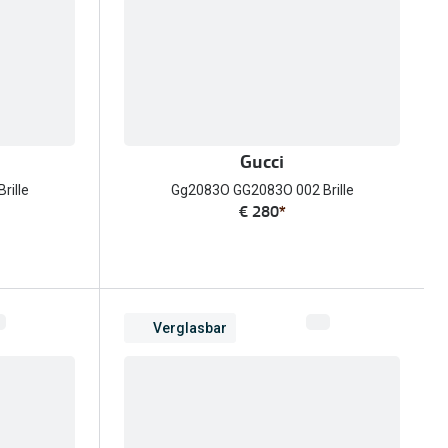
Gucci
rille
Gg2083O GG2083O 002 Brille
€ 280
*
Verglasbar