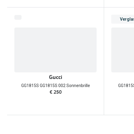
Vergla
Gucci
GG1815S GG1815S 002 Sonnenbrille
GG1815S
€ 250