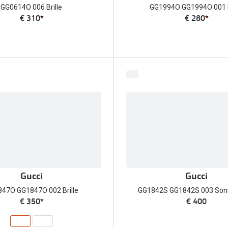
GG0614O 006 Brille
GG1994O GG1994O 001 B
€ 310
*
€ 280
*
Gucci
Gucci
47O GG1847O 002 Brille
GG1842S GG1842S 003 Sonn
€ 350
*
€ 400