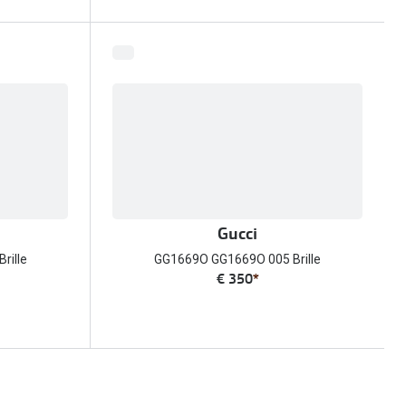
Gucci
rille
GG1669O GG1669O 005 Brille
€ 350
*