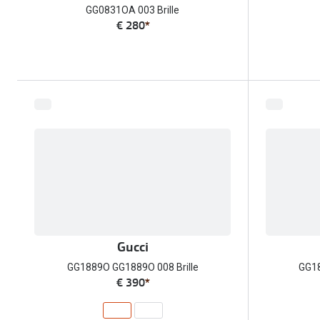
GG0831OA 003 Brille
€ 280
*
Gucci
GG1889O GG1889O 008 Brille
GG18
€ 390
*