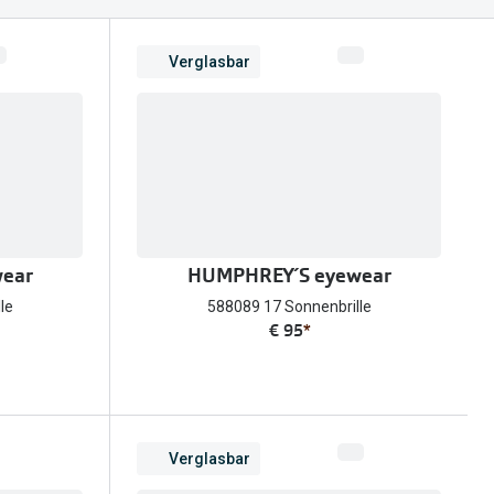
Alle Brillen Ratgeber
Tag-und Nachlinsen
Verglasbar
Welche Kontaktlinsen brauche ich?
Alle Kontaktlinsen Ratgeber
ear
HUMPHREY´S eyewear
le
588089 17 Sonnenbrille
€ 95
*
Verglasbar