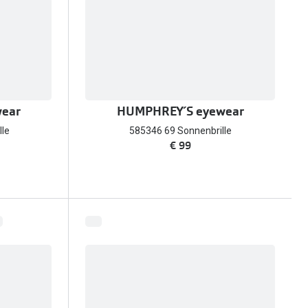
ear
HUMPHREY´S eyewear
lle
585346 69 Sonnenbrille
€ 99