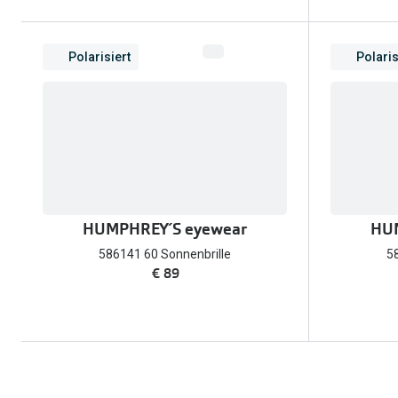
Polarisiert
Polaris
HUMPHREY´S eyewear
HUM
586141 60 Sonnenbrille
5
€ 89