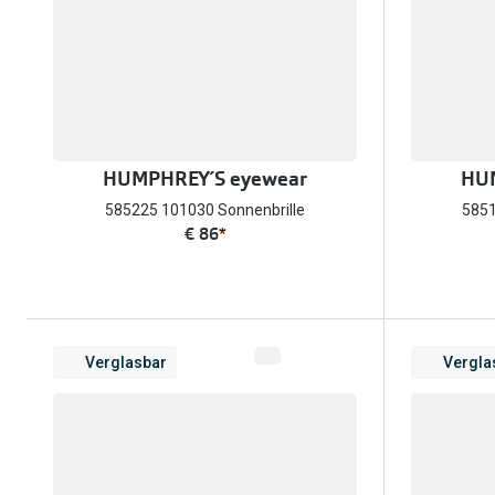
HUMPHREY´S eyewear
HUM
585225 101030 Sonnenbrille
5851
€ 86
*
Verglasbar
Vergla