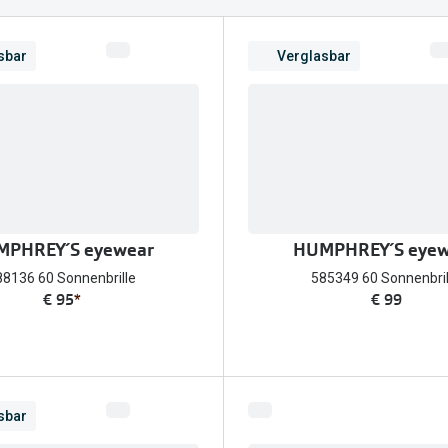
FreshLook®
Transitions Gläser
Brillenkettchen
earle
sbar
Verglasbar
Blaulichtfilterbrillen
Bildschirmarbeitsplatzbrillen
PHREY´S eyewear
HUMPHREY´S eyew
88136 60 Sonnenbrille
585349 60 Sonnenbril
€ 95
*
€ 99
sbar