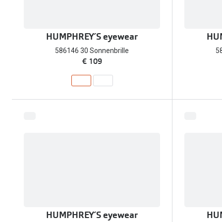
HUMPHREY´S eyewear
HUM
586146 30 Sonnenbrille
5
€ 109
HUMPHREY´S eyewear
HUM