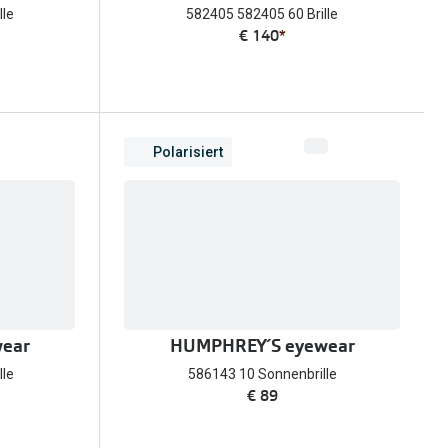
lle
582405 582405 60 Brille
€ 140
*
Polarisiert
ear
HUMPHREY´S eyewear
lle
586143 10 Sonnenbrille
€ 89