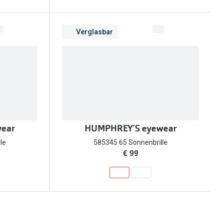
Verglasbar
ear
HUMPHREY´S eyewear
le
585345 65 Sonnenbrille
€ 99