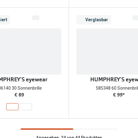
iert
Verglasbar
PHREY´S eyewear
HUMPHREY´S eyew
86140 30 Sonnenbrille
585348 60 Sonnenbril
€ 89
€ 99
*
Angesehen: 24 von 44 Produkten