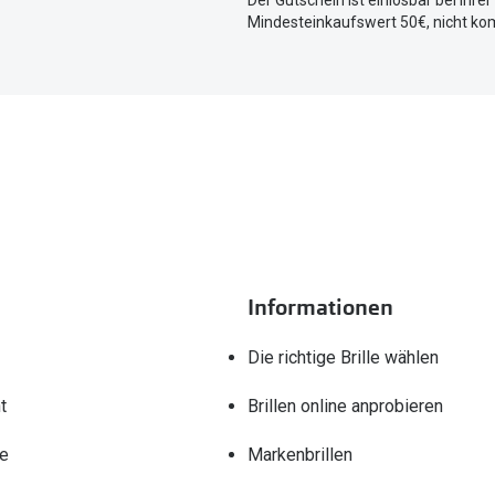
Der Gutschein ist einlösbar bei Ihre
Mindesteinkaufswert 50€, nicht ko
Informationen
Die richtige Brille wählen
t
Brillen online anprobieren
re
Markenbrillen