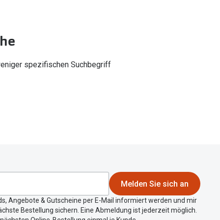
Alle Brillen Ratgeber
Tag-und Nachlinsen
che
Welche Kontaktlinsen brauche ich?
Alle Kontaktlinsen Ratgeber
weniger spezifischen Suchbegriff
Melden Sie sich an
ds, Angebote & Gutscheine per E-Mail informiert werden und mir
chste Bestellung sichern. Eine Abmeldung ist jederzeit möglich.