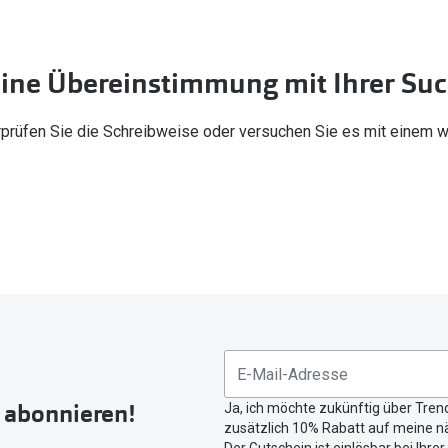
FreshLook®
Transitions Gläser
Brillenkettchen
earle
ine Übereinstimmung mit Ihrer Su
Blaulichtfilterbrillen
Bildschirmarbeitsplatzbrillen
Überprüfen Sie die Schreibweise oder versuchen Sie es mit einem 
r abonnieren!
Ja, ich möchte zukünftig über Tren
zusätzlich 10% Rabatt auf meine nä