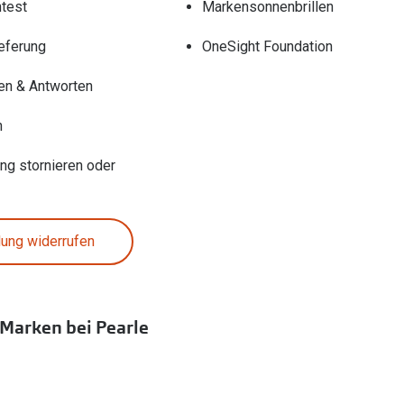
test
Markensonnenbrillen
eferung
OneSight Foundation
en & Antworten
n
ung stornieren oder
lung widerrufen
 Marken bei Pearle