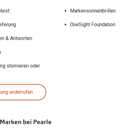
test
Markensonnenbrillen
eferung
OneSight Foundation
en & Antworten
n
ung stornieren oder
lung widerrufen
 Marken bei Pearle