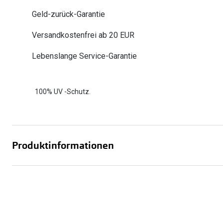
Oakley
Humphrey´s
Geld-zurück-Garantie
Sonnenbrillen Sale
Entspiegelte Brillen ab €59
Kontaktlinsen-Abo
Alle Marken bei P
Alle Marken
Versandkostenfrei ab 20 EUR
Brillen Sale
Ray-Ban Meta ausprobieren
Lebenslange Service-Garantie
100% UV -Schutz.
Produktinformationen