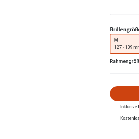
FreshLook®
Transitions Gläser
Brillenkettchen
earle
Blaulichtfilterbrillen
Brillengröß
Bildschirmarbeitsplatzbrillen
M
127 - 139 
Rahmengrö
Inklusive
Kostenlos