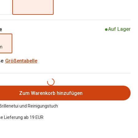
Alle Brillen Ratgeber
Tag-und Nachlinsen
Welche Kontaktlinsen brauche ich?
e
Auf Lager
Alle Kontaktlinsen Ratgeber
mm
ße
Größentabelle
Zum Warenkorb hinzufügen
 Brillenetui und Reinigungstuch
e Lieferung ab 19 EUR