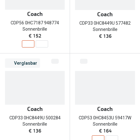
Brillen Sale
Ray-Ban
Coach
Coach
Marken
CDP56 0HC7187 948774
CDP33 0HC8449U 577482
Ray-Ban 
Ray-Ban
Sonnenbrille
Sonnenbrille
€ 152
€ 136
UNOFFICI
UNOFFICIAL
Oakley
Seen
Ralph Lau
Verglasbar
DbyD
Seen
Armani Exchange
Prada
Ralph Lauren
Humphrey
ChangeMe
Coach
Coach
Alle Mark
Oakley
CDP33 0HC8449U 500284
CDP53 0HC8453U 59417W
Sonnenbrille
Sonnenbrille
Trends
Alle Marken bei Pearle
€ 136
€ 164
Ray-Ban 