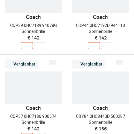
Zubehör
Alle Sonne
Brillenbügel
Coach
Coach
Angebote
CDP39 0HC7189 94078G
CDP44 0HC7192D 944113
Brillenetuis
-50% auf d
Sonnenbrille
Sonnenbrille
€ 142
€ 142
Brillenkettchen
Ratgeber
Wie wähle ich die richtige Brille
Verglasbar
Verglasbar
Gleitsicht Ratgeber
Brillengröße ermitteln
Alle Brillen Ratgeber
Coach
Coach
CDP37 0HC7186 900574
CBY84 0HC8443D 500287
Sonnenbrille
Sonnenbrille
€ 142
€ 136