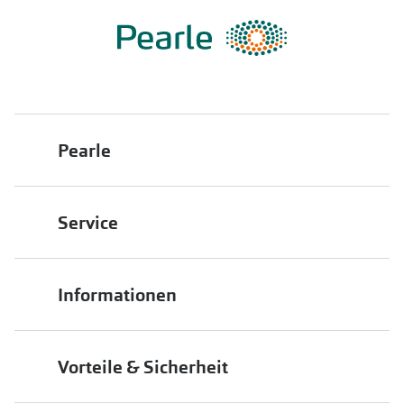
Pearle
Über uns
Service
Franchisepartner werden
Filiale finden
Pearle in Ihrer Nähe
Informationen
Filialübersicht
Die richtige Brille wählen
Job & Karriere
Vorteile & Sicherheit
Brillen online anprobieren
Premium Sehtest