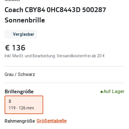
Brillen Sale
Coach CBY84 0HC8443D 500287
Ray-Ban
Marken
Sonnenbrille
Ray-Ban 
Ray-Ban
Verglasbar
UNOFFICI
UNOFFICIAL
€ 136
Oakley
Seen
Inkl. MwSt. und Bearbeitung. Versandkostenfrei ab 20 €
Ralph Lau
DbyD
Seen
Armani Exchange
Grau / Schwarz
Prada
Ralph Lauren
Brillengröße
Auf Lager
Humphrey
ChangeMe
S
Alle Mark
Oakley
119 - 126 mm
Trends
Alle Marken bei Pearle
Rahmengröße
Größentabelle
Ray-Ban 