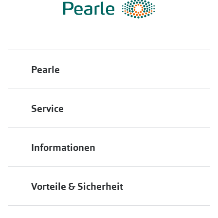
Pearle
Über uns
Service
Franchisepartner werden
Filiale finden
Pearle in Ihrer Nähe
Informationen
Filialübersicht
Die richtige Brille wählen
Job & Karriere
Vorteile & Sicherheit
Brillen online anprobieren
Premium Sehtest
Service-Garantien
Markenbrillen