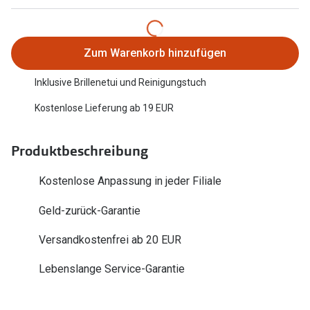
Trends
Oakley Me
Farbe des Jahres
Sonnenbri
Zum Warenkorb hinzufügen
Ray-Ban Meta
Fahrradbri
Inklusive Brillenetui und Reinigungstuch
Oakley Meta
Kostenlose Lieferung ab 19 EUR
Zubehör
Brillentrends 2026
Brillenbüg
Produktbeschreibung
Gläser
Brillenetui
Glaspakete
Kostenlose Anpassung in jeder Filiale
Brillenket
Glasveredelungen
Geld-zurück-Garantie
Ratgeber
Transitions Gläser
Versandkostenfrei ab 20 EUR
Polarisier
Blaulichtfilterbrillen
Lebenslange Service-Garantie
UV-Schutz
Bildschirmarbeitsplatzbrillen
Wie wähle 