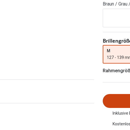
Braun / Grau 
FreshLook®
Transitions Gläser
Brillenkettchen
earle
Blaulichtfilterbrillen
Bildschirmarbeitsplatzbrillen
Brillengröß
M
127 - 139 
Rahmengrö
Inklusive
Kostenlos