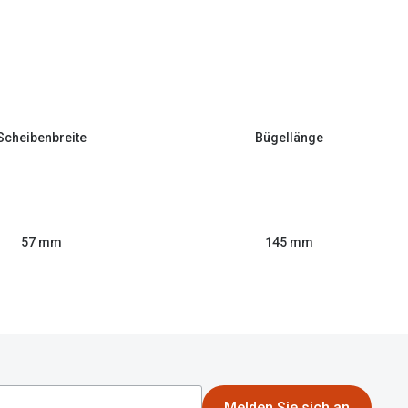
Scheibenbreite
Bügellänge
57 mm
145 mm
Melden Sie sich an