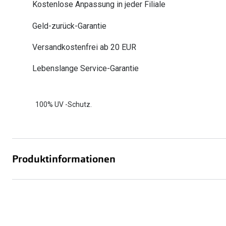
Kostenlose Anpassung in jeder Filiale
Oakley
Humphrey´s
Sonnenbrillen Sale
Entspiegelte Brillen ab €59
Kontaktlinsen-Abo
Geld-zurück-Garantie
Alle Marken bei P
Alle Marken
Brillen Sale
Ray-Ban Meta ausprobieren
Versandkostenfrei ab 20 EUR
Lebenslange Service-Garantie
100% UV -Schutz.
Produktinformationen