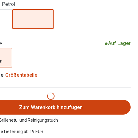
/ Petrol
Alle Brillen Ratgeber
Tag-und Nachlinsen
Welche Kontaktlinsen brauche ich?
Alle Kontaktlinsen Ratgeber
e
Auf Lager
mm
ße
Größentabelle
Zum Warenkorb hinzufügen
 Brillenetui und Reinigungstuch
e Lieferung ab 19 EUR