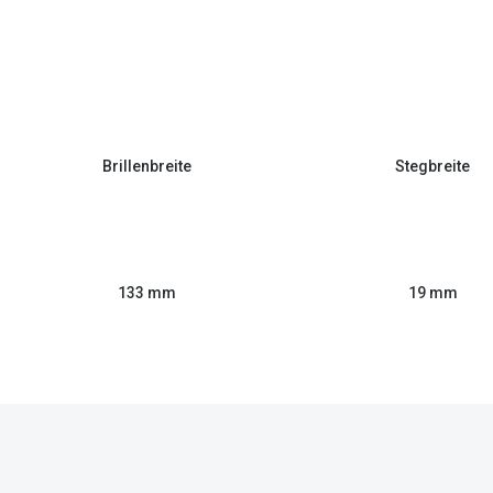
Brillenbreite
Stegbreite
133 mm
19 mm