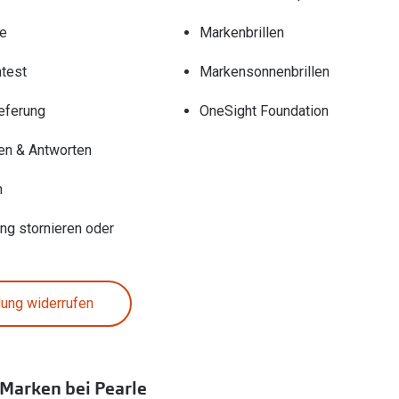
re
Markenbrillen
test
Markensonnenbrillen
eferung
OneSight Foundation
en & Antworten
n
ung stornieren oder
lung widerrufen
 Marken bei Pearle