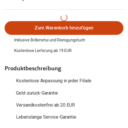
Trends
Oakley Me
Farbe des Jahres
Sonnenbri
Ray-Ban Meta
Zum Warenkorb hinzufügen
Fahrradbri
Oakley Meta
Inklusive Brillenetui und Reinigungstuch
Zubehör
Brillentrends 2026
Kostenlose Lieferung ab 19 EUR
Brillenbüg
Gläser
Brillenetui
Produktbeschreibung
Glaspakete
Brillenket
Kostenlose Anpassung in jeder Filiale
Glasveredelungen
Ratgeber
Geld-zurück-Garantie
Transitions Gläser
Polarisier
Versandkostenfrei ab 20 EUR
Blaulichtfilterbrillen
UV-Schutz
Lebenslange Service-Garantie
Bildschirmarbeitsplatzbrillen
Wie wähle 