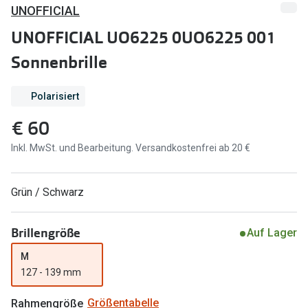
Brillen Sale
UNOFFICIAL
Ray-Ban
UNOFFICIAL UO6225 0UO6225 001
Marken
Ray-Ban 
Sonnenbrille
Ray-Ban
UNOFFICI
UNOFFICIAL
Polarisiert
Oakley
Seen
€ 60
Ralph Lau
DbyD
Inkl. MwSt. und Bearbeitung. Versandkostenfrei ab 20 €
Seen
Armani Exchange
Grün / Schwarz
Prada
Ralph Lauren
Humphrey
ChangeMe
Brillengröße
Auf Lager
Alle Mark
Oakley
M
127 - 139 mm
Trends
Alle Marken bei Pearle
Ray-Ban 
Rahmengröße
Größentabelle