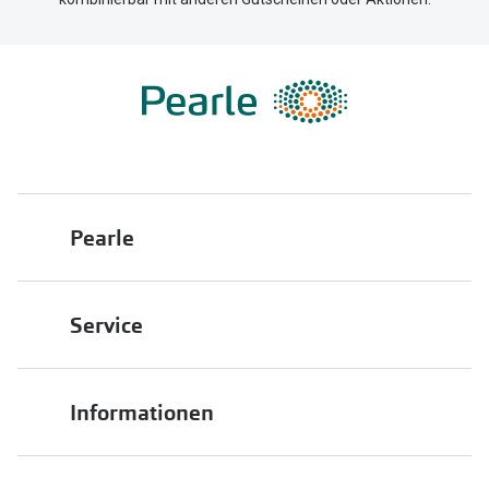
Pearle
Über uns
Service
Franchisepartner werden
Filiale finden
Pearle in Ihrer Nähe
Informationen
Filialübersicht
Die richtige Brille wählen
Job & Karriere