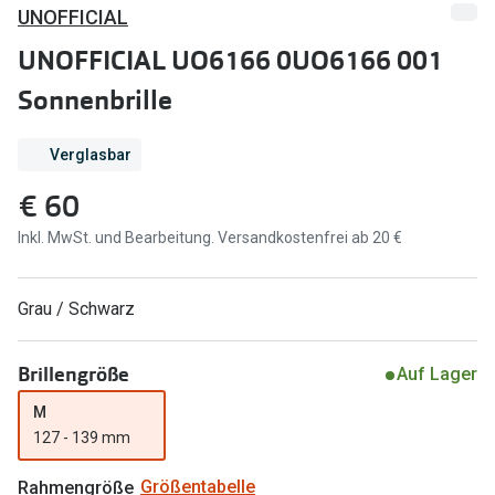
Brillen Sale
UNOFFICIAL
Ray-Ban
UNOFFICIAL UO6166 0UO6166 001
Marken
Ray-Ban 
Sonnenbrille
Ray-Ban
UNOFFICI
UNOFFICIAL
Verglasbar
Oakley
Seen
€ 60
Ralph Lau
DbyD
Inkl. MwSt. und Bearbeitung. Versandkostenfrei ab 20 €
Seen
Armani Exchange
Grau / Schwarz
Prada
Ralph Lauren
Humphrey
ChangeMe
Brillengröße
Auf Lager
Alle Mark
Oakley
M
127 - 139 mm
Trends
Alle Marken bei Pearle
Ray-Ban 
Rahmengröße
Größentabelle