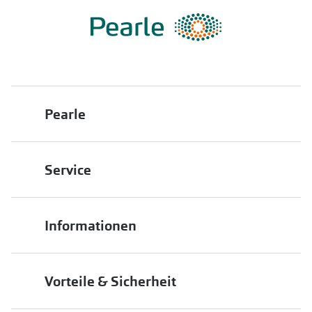
Pearle
Über uns
Service
Franchisepartner werden
Filiale finden
Pearle in Ihrer Nähe
Informationen
Filialübersicht
Die richtige Brille wählen
Job & Karriere
Vorteile & Sicherheit
Brillen online anprobieren
Premium Sehtest