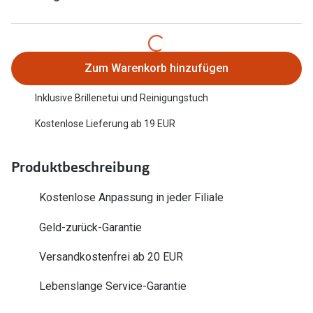
Trends
Oakley Me
Farbe des Jahres
Sonnenbri
Ray-Ban Meta
Zum Warenkorb hinzufügen
Fahrradbri
Oakley Meta
Inklusive Brillenetui und Reinigungstuch
Zubehör
Brillentrends 2026
Kostenlose Lieferung ab 19 EUR
Brillenbüg
Gläser
Brillenetui
Produktbeschreibung
Glaspakete
Brillenket
Kostenlose Anpassung in jeder Filiale
Glasveredelungen
Ratgeber
Geld-zurück-Garantie
Transitions Gläser
Polarisier
Versandkostenfrei ab 20 EUR
Blaulichtfilterbrillen
UV-Schutz
Lebenslange Service-Garantie
Bildschirmarbeitsplatzbrillen
Wie wähle 