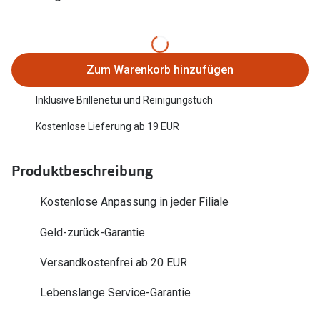
Trends
Oakley Me
Farbe des Jahres
Sonnenbri
Ray-Ban Meta
Zum Warenkorb hinzufügen
Fahrradbri
Oakley Meta
Inklusive Brillenetui und Reinigungstuch
Zubehör
Brillentrends 2026
Kostenlose Lieferung ab 19 EUR
Brillenbüg
Gläser
Brillenetui
Produktbeschreibung
Glaspakete
Brillenket
Kostenlose Anpassung in jeder Filiale
Glasveredelungen
Ratgeber
Geld-zurück-Garantie
Transitions Gläser
Polarisier
Versandkostenfrei ab 20 EUR
Blaulichtfilterbrillen
UV-Schutz
Lebenslange Service-Garantie
Bildschirmarbeitsplatzbrillen
Wie wähle 