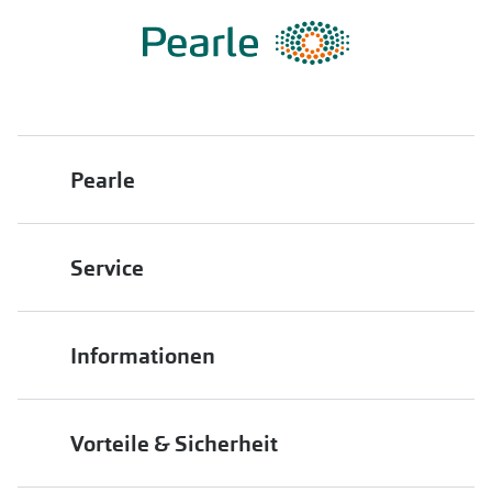
Pearle
Über uns
Service
Franchisepartner werden
Filiale finden
Pearle in Ihrer Nähe
Informationen
Filialübersicht
Die richtige Brille wählen
Job & Karriere
Vorteile & Sicherheit
Brillen online anprobieren
Premium Sehtest