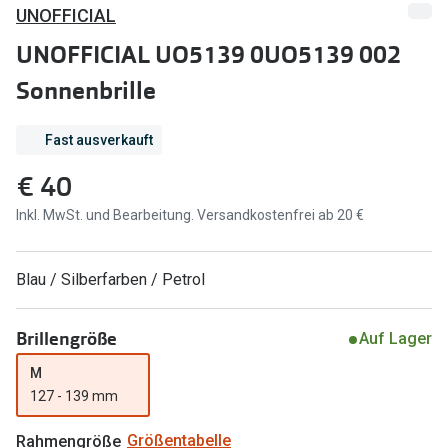
Brillen Sale
UNOFFICIAL
Ray-Ban
UNOFFICIAL UO5139 0UO5139 002
Marken
Ray-Ban 
Sonnenbrille
Ray-Ban
UNOFFICI
UNOFFICIAL
Fast ausverkauft
Oakley
Seen
€ 40
Ralph Lau
DbyD
Inkl. MwSt. und Bearbeitung. Versandkostenfrei ab 20 €
Seen
Armani Exchange
Blau / Silberfarben / Petrol
Prada
Ralph Lauren
Humphrey
ChangeMe
Brillengröße
Auf Lager
Alle Mark
Oakley
M
127 - 139 mm
Trends
Alle Marken bei Pearle
Ray-Ban 
Rahmengröße
Größentabelle