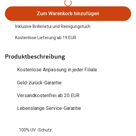
Trends
Oakley Me
Zum Warenkorb hinzufügen
Farbe des Jahres
Sonnenbri
Inklusive Brillenetui und Reinigungstuch
Ray-Ban Meta
Fahrradbri
Kostenlose Lieferung ab 19 EUR
Oakley Meta
Zubehör
Brillentrends 2026
Produktbeschreibung
Brillenbüg
Gläser
Kostenlose Anpassung in jeder Filiale
Brillenetui
Glaspakete
Geld-zurück-Garantie
Brillenket
Glasveredelungen
Versandkostenfrei ab 20 EUR
Ratgeber
Transitions Gläser
Polarisier
Lebenslange Service-Garantie
Blaulichtfilterbrillen
UV-Schutz
Bildschirmarbeitsplatzbrillen
100% UV -Schutz.
Wie wähle 