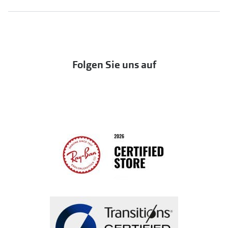
jö Bonus Club
Markensonnenbrillen
Häufige Fragen & Antworten
UNOFFICIAL
OneSight Foundation
Abo kündigen
DbyD
Eine Bestellung stornieren oder zurückgeben
Folgen Sie uns auf
Seen
Bestellung widerrufen