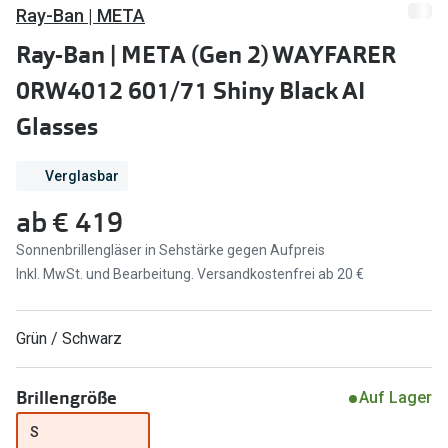
Brillen Sale
Ray-Ban | META
Ray-Ban
Ray-Ban | META (Gen 2) WAYFARER
Marken
Ray-Ban 
0RW4012 601/71 Shiny Black AI
Ray-Ban
Glasses
UNOFFICI
UNOFFICIAL
Oakley
Seen
Verglasbar
Ralph Lau
DbyD
ab
€ 419
Seen
Sonnenbrillengläser in Sehstärke gegen Aufpreis
Armani Exchange
Inkl. MwSt. und Bearbeitung. Versandkostenfrei ab 20 €
Prada
Ralph Lauren
Humphrey
ChangeMe
Grün / Schwarz
Alle Mark
Oakley
Brillengröße
Auf Lager
Trends
Alle Marken bei Pearle
S
Ray-Ban 