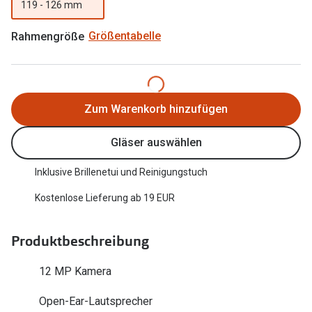
119 - 126 mm
Trends
Oakley Me
Rahmengröße
Größentabelle
Farbe des Jahres
Sonnenbri
Ray-Ban Meta
Fahrradbri
Oakley Meta
Zum Warenkorb hinzufügen
Zubehör
Brillentrends 2026
Brillenbüg
Gläser auswählen
Gläser
Brillenetui
Inklusive Brillenetui und Reinigungstuch
Glaspakete
Brillenket
Kostenlose Lieferung ab 19 EUR
Glasveredelungen
Ratgeber
Transitions Gläser
Produktbeschreibung
Polarisier
Blaulichtfilterbrillen
12 MP Kamera
UV-Schutz
Bildschirmarbeitsplatzbrillen
Open-Ear-Lautsprecher
Wie wähle 