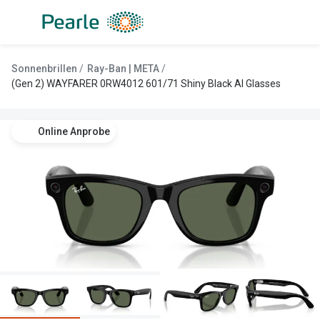
Weiter
zum
Inhalt
Alle Brillen
Kategorie
Sonnenbrillen
Ray-Ban | META
Damen
Alle Sonne
(Gen 2) WAYFARER 0RW4012 601/71 Shiny Black AI Glasses
Herren
Damen
Online Anprobe
Kinder
Herren
Gleitsicht
Kinder
AI Glasses
Gleitsicht
Lesebrillen
Mit Sehst
Sportsonn
Angebote
Sonnenbri
Entspiegelte Brillen ab €59
Marken