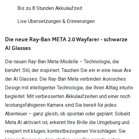
Zubehör
Alle Sonne
Bis zu 8 Stunden Akkulaufzeit
Brillenbügel
Live Übersetzungen & Erinnerungen
Angebote
Brillenetuis
-50% auf d
Die neue Ray-Ban META 2.0 Wayfarer - schwarze
Brillenkettchen
AI Glasses
Ratgeber
Die neuen Ray-Ban Meta-Modelle – Technologie, die
Wie wähle ich die richtige Brille
berührt. Stil, der inspiriert. Tauchen Sie ein in eine neue Ära
Gleitsicht Ratgeber
der AI Glasses: Die Ray-Ban Meta verbinden ikonisches
Design mit intelligenter Technologie, die Ihren Alltag intuitiv
Brillengröße ermitteln
begleitet. Mit verbesserten Akkulaufzeiten und einer noch
Alle Brillen Ratgeber
leistungsfähigeren Kamera sind Sie bereit für jedes
Abenteuer – ganz gleich, ob spontan oder geplant. Sobald
Meta AI aktiviert ist, erkennt Ihre Brille die Umgebung und
reagiert mit klugen, kontextbezogenen Vorschlägen. Sie