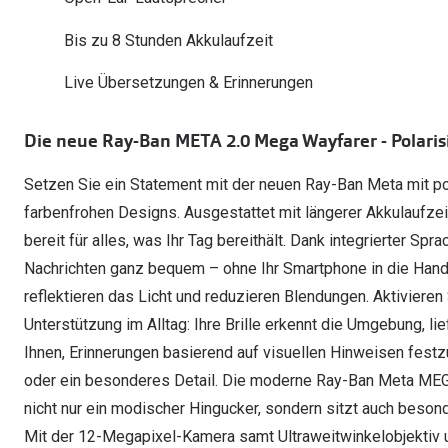
Oakley
Humphrey´s
Sonnenbrillen Sale
Entspiegelte Brillen ab €59
Kontaktlinsen-Abo
Bis zu 8 Stunden Akkulaufzeit
Alle Marken bei P
Alle Marken
Live Übersetzungen & Erinnerungen
Brillen Sale
Ray-Ban Meta ausprobieren
Die neue Ray-Ban META 2.0 Mega Wayfarer - Polaris
Setzen Sie ein Statement mit der neuen Ray-Ban Meta mit pol
farbenfrohen Designs. Ausgestattet mit längerer Akkulaufze
bereit für alles, was Ihr Tag bereithält. Dank integrierter S
Nachrichten ganz bequem – ohne Ihr Smartphone in die Hand
reflektieren das Licht und reduzieren Blendungen. Aktivieren 
Unterstützung im Alltag: Ihre Brille erkennt die Umgebung, l
Ihnen, Erinnerungen basierend auf visuellen Hinweisen festz
oder ein besonderes Detail. Die moderne Ray-Ban Meta MEGA
nicht nur ein modischer Hingucker, sondern sitzt auch beson
Mit der 12-Megapixel-Kamera samt Ultraweitwinkelobjektiv