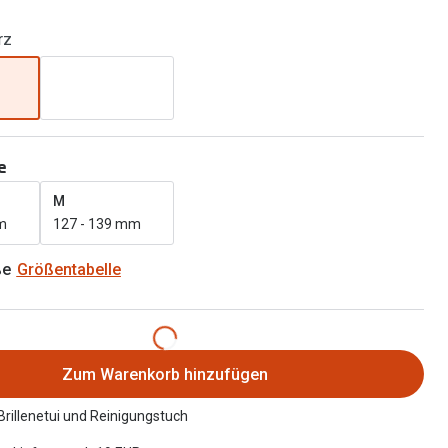
Alle Brillen Ratgeber
Tag-und Nachlinsen
rz
Welche Kontaktlinsen brauche ich?
Alle Kontaktlinsen Ratgeber
e
M
m
127 - 139 mm
ße
Größentabelle
Zum Warenkorb hinzufügen
 Brillenetui und Reinigungstuch