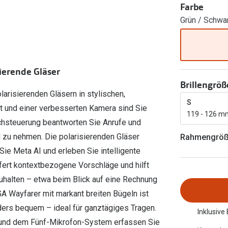
Farbe
FreshLook®
Transitions Gläser
Brillenkettchen
Grün / Schwa
earle
Blaulichtfilterbrillen
Bildschirmarbeitsplatzbrillen
ierende Gläser
Brillengröß
arisierenden Gläsern in stylischen,
S
it und einer verbesserten Kamera sind Sie
119 - 126 m
prachsteuerung beantworten Sie Anrufe und
 zu nehmen. Die polarisierenden Gläser
Rahmengrö
Sie Meta AI und erleben Sie intelligente
iefert kontextbezogene Vorschläge und hilft
uhalten – etwa beim Blick auf eine Rechnung
 Wayfarer mit markant breiten Bügeln ist
ders bequem – ideal für ganztägiges Tragen.
Inklusive
 und dem Fünf-Mikrofon-System erfassen Sie