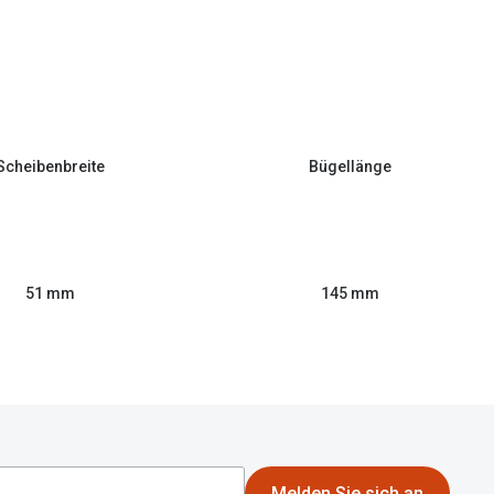
Scheibenbreite
Bügellänge
51 mm
145 mm
Melden Sie sich an