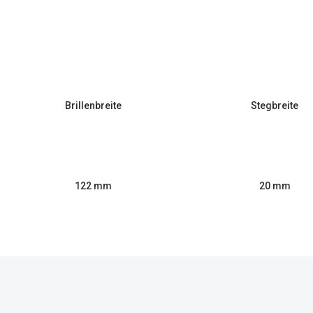
Brillenbreite
Stegbreite
122 mm
20 mm