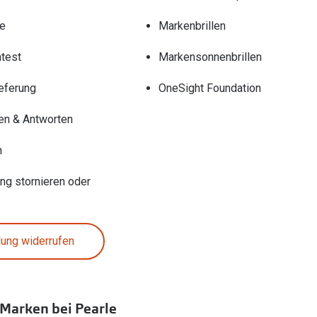
re
Markenbrillen
test
Markensonnenbrillen
eferung
OneSight Foundation
en & Antworten
n
ung stornieren oder
lung widerrufen
 Marken bei Pearle