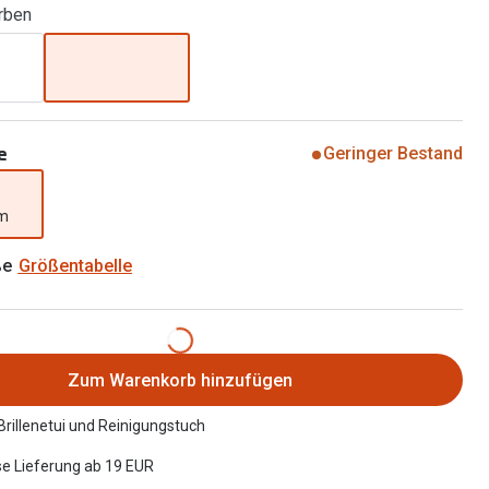
rben
Alle Brillen Ratgeber
Tag-und Nachlinsen
Welche Kontaktlinsen brauche ich?
Alle Kontaktlinsen Ratgeber
e
Geringer Bestand
mm
ße
Größentabelle
Zum Warenkorb hinzufügen
 Brillenetui und Reinigungstuch
e Lieferung ab 19 EUR