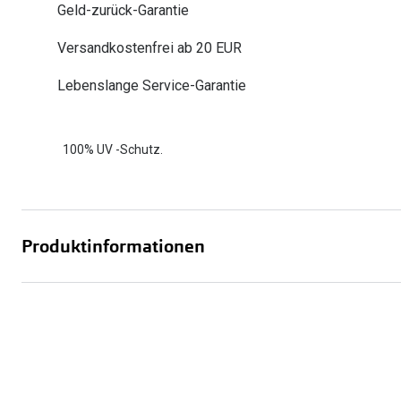
Geld-zurück-Garantie
Oakley
Humphrey´s
Sonnenbrillen Sale
Entspiegelte Brillen ab €59
Kontaktlinsen-Abo
Versandkostenfrei ab 20 EUR
Alle Marken bei P
Alle Marken
Brillen Sale
Ray-Ban Meta ausprobieren
Lebenslange Service-Garantie
100% UV -Schutz.
Produktinformationen