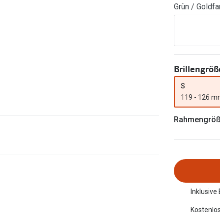
Grün / Goldfa
FreshLook®
Transitions Gläser
Brillenkettchen
earle
Blaulichtfilterbrillen
Bildschirmarbeitsplatzbrillen
Brillengröß
S
119 - 126 
Rahmengrö
Inklusive
Kostenlos