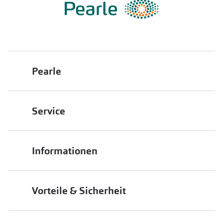
Pearle
Über uns
Service
Franchisepartner werden
Filiale finden
Pearle in Ihrer Nähe
Informationen
Filialübersicht
Die richtige Brille wählen
Job & Karriere
Vorteile & Sicherheit
Brillen online anprobieren
Premium Sehtest
Service-Garantien
Markenbrillen