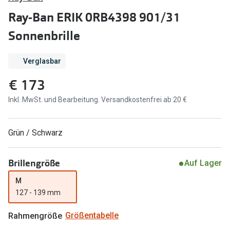
Brillen Sale
Ray-Ban ERIK 0RB4398 901/31
Ray-Ban
Marken
Sonnenbrille
Ray-Ban 
Ray-Ban
Verglasbar
UNOFFICI
UNOFFICIAL
€ 173
Oakley
Seen
Inkl. MwSt. und Bearbeitung. Versandkostenfrei ab 20 €
Ralph Lau
DbyD
Seen
Armani Exchange
Grün / Schwarz
Prada
Ralph Lauren
Brillengröße
Auf Lager
Humphrey
ChangeMe
M
Alle Mark
Oakley
127 - 139 mm
Trends
Alle Marken bei Pearle
Rahmengröße
Größentabelle
Ray-Ban 