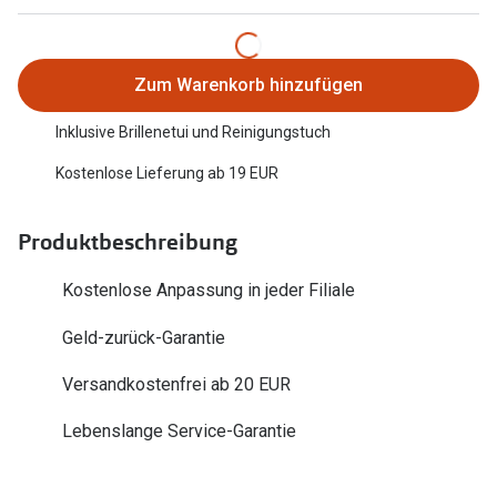
Trends
Oakley Me
Farbe des Jahres
Sonnenbri
Zum Warenkorb hinzufügen
Ray-Ban Meta
Fahrradbri
Inklusive Brillenetui und Reinigungstuch
Oakley Meta
Kostenlose Lieferung ab 19 EUR
Zubehör
Brillentrends 2026
Brillenbüg
Produktbeschreibung
Gläser
Brillenetui
Glaspakete
Kostenlose Anpassung in jeder Filiale
Brillenket
Glasveredelungen
Geld-zurück-Garantie
Ratgeber
Transitions Gläser
Versandkostenfrei ab 20 EUR
Polarisier
Blaulichtfilterbrillen
Lebenslange Service-Garantie
UV-Schutz
Bildschirmarbeitsplatzbrillen
Wie wähle 