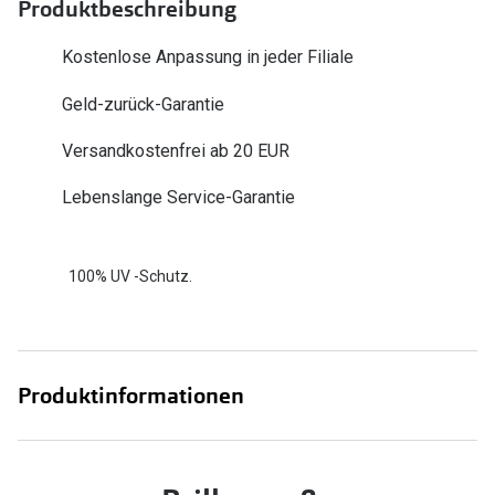
Produktbeschreibung
Zubehör
Alle Sonne
Brillenbügel
Kostenlose Anpassung in jeder Filiale
Angebote
Brillenetuis
Geld-zurück-Garantie
-50% auf d
Brillenkettchen
Versandkostenfrei ab 20 EUR
Ratgeber
Lebenslange Service-Garantie
Wie wähle ich die richtige Brille
Gleitsicht Ratgeber
100% UV -Schutz.
Brillengröße ermitteln
Alle Brillen Ratgeber
Produktinformationen