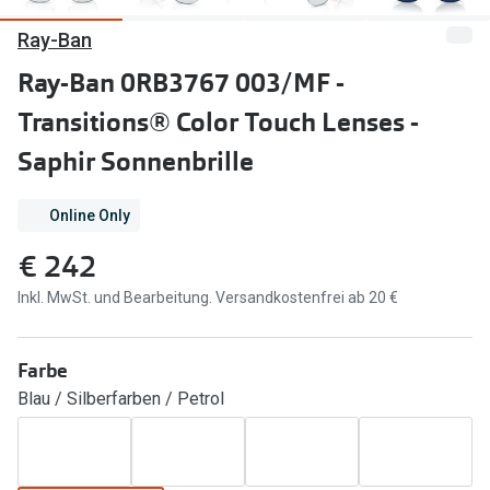
Brillen Sale
Ray-Ban
Ray-Ban
Marken
Ray-Ban 0RB3767 003/MF -
Ray-Ban 
Ray-Ban
Transitions® Color Touch Lenses -
UNOFFICI
UNOFFICIAL
Saphir Sonnenbrille
Oakley
Seen
Online Only
Ralph Lau
DbyD
€ 242
Seen
Armani Exchange
Inkl. MwSt. und Bearbeitung. Versandkostenfrei ab 20 €
Prada
Ralph Lauren
Humphrey
ChangeMe
Farbe
Alle Mark
Blau / Silberfarben / Petrol
Oakley
Trends
Alle Marken bei Pearle
Ray-Ban 