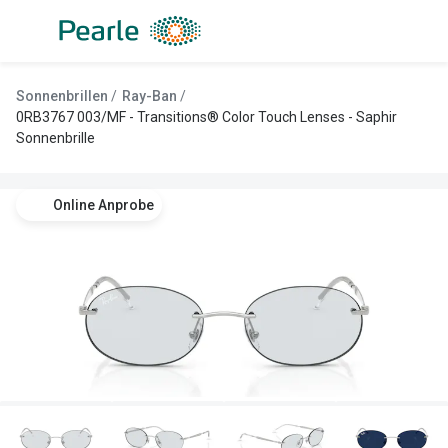
Weiter
zum
Inhalt
Alle Brillen
Kategorie
Sonnenbrillen
Ray-Ban
Damen
Alle Sonne
0RB3767 003/MF - Transitions® Color Touch Lenses - Saphir
Sonnenbrille
Herren
Damen
Kinder
Herren
Online Anprobe
Gleitsicht
Kinder
AI Glasses
Gleitsicht
Lesebrillen
Mit Sehst
Sportsonn
Angebote
Sonnenbri
Entspiegelte Brillen ab €59
Marken