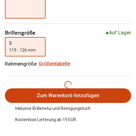
Trends
Oakley Me
Farbe des Jahres
Sonnenbri
Ray-Ban Meta
Brillengröße
Auf Lager
Fahrradbri
Oakley Meta
S
Zubehör
119 - 126 mm
Brillentrends 2026
Brillenbüg
Rahmengröße
Größentabelle
Gläser
Brillenetui
Glaspakete
Brillenket
Glasveredelungen
Zum Warenkorb hinzufügen
Ratgeber
Transitions Gläser
Polarisier
Inklusive Brillenetui und Reinigungstuch
Blaulichtfilterbrillen
UV-Schutz
Kostenlose Lieferung ab 19 EUR
Bildschirmarbeitsplatzbrillen
Wie wähle 