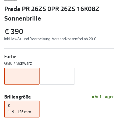
Brillen Sale
Prada PR 26ZS 0PR 26ZS 16K08Z
Ray-Ban
Marken
Sonnenbrille
Ray-Ban 
Ray-Ban
€ 390
UNOFFICI
UNOFFICIAL
Inkl. MwSt. und Bearbeitung. Versandkostenfrei ab 20 €
Oakley
Seen
Ralph Lau
Farbe
DbyD
Grau / Schwarz
Seen
Armani Exchange
Prada
Ralph Lauren
Humphrey
ChangeMe
Alle Mark
Brillengröße
Auf Lager
Oakley
S
Trends
Alle Marken bei Pearle
119 - 126 mm
Ray-Ban 