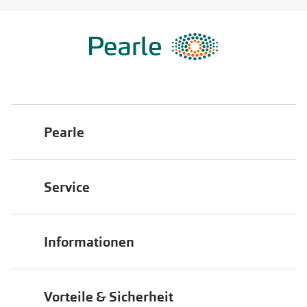
Pearle
Über uns
Service
Franchisepartner werden
Filiale finden
Pearle in Ihrer Nähe
Informationen
Filialübersicht
Die richtige Brille wählen
Job & Karriere
Vorteile & Sicherheit