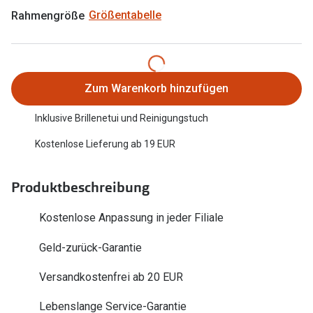
Trends
Rahmengröße
Größentabelle
Oakley Me
Farbe des Jahres
Sonnenbri
Ray-Ban Meta
Fahrradbri
Zum Warenkorb hinzufügen
Oakley Meta
Zubehör
Inklusive Brillenetui und Reinigungstuch
Brillentrends 2026
Brillenbüg
Kostenlose Lieferung ab 19 EUR
Gläser
Brillenetui
Glaspakete
Produktbeschreibung
Brillenket
Glasveredelungen
Kostenlose Anpassung in jeder Filiale
Ratgeber
Transitions Gläser
Polarisier
Geld-zurück-Garantie
Blaulichtfilterbrillen
UV-Schutz
Versandkostenfrei ab 20 EUR
Bildschirmarbeitsplatzbrillen
Wie wähle 
Lebenslange Service-Garantie