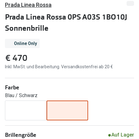
Brillen Sale
Prada Linea Rossa
Ray-Ban
Prada Linea Rossa 0PS A03S 1BO10J
Marken
Ray-Ban 
Sonnenbrille
Ray-Ban
UNOFFICI
UNOFFICIAL
Online Only
Oakley
Seen
€ 470
Ralph Lau
DbyD
Inkl. MwSt. und Bearbeitung. Versandkostenfrei ab 20 €
Seen
Armani Exchange
Farbe
Prada
Ralph Lauren
Blau / Schwarz
Humphrey
ChangeMe
Alle Mark
Oakley
Trends
Alle Marken bei Pearle
Brillengröße
Auf Lager
Ray-Ban 