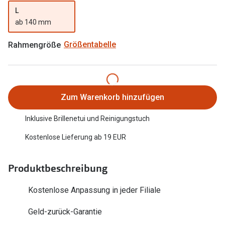
Trends
L
Oakley Me
ab 140 mm
Farbe des Jahres
Sonnenbri
Rahmengröße
Größentabelle
Ray-Ban Meta
Fahrradbri
Oakley Meta
Zubehör
Brillentrends 2026
Brillenbüg
Zum Warenkorb hinzufügen
Gläser
Brillenetui
Inklusive Brillenetui und Reinigungstuch
Glaspakete
Brillenket
Kostenlose Lieferung ab 19 EUR
Glasveredelungen
Ratgeber
Produktbeschreibung
Transitions Gläser
Polarisier
Blaulichtfilterbrillen
Kostenlose Anpassung in jeder Filiale
UV-Schutz
Bildschirmarbeitsplatzbrillen
Geld-zurück-Garantie
Wie wähle 