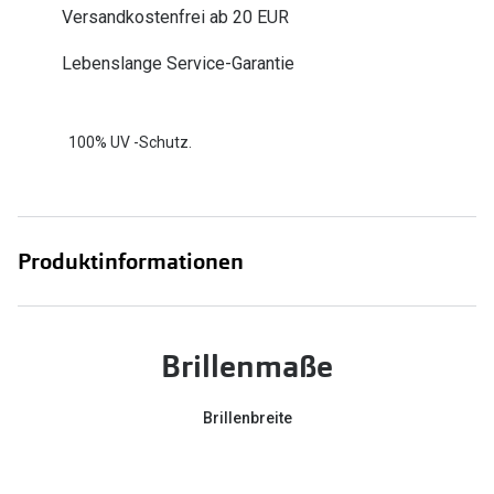
Versandkostenfrei ab 20 EUR
Zubehör
Alle Sonne
Brillenbügel
Lebenslange Service-Garantie
Angebote
Brillenetuis
-50% auf d
Brillenkettchen
100% UV -Schutz.
Ratgeber
Wie wähle ich die richtige Brille
Produktinformationen
Gleitsicht Ratgeber
Brillengröße ermitteln
Brillenmaße
Alle Brillen Ratgeber
Brillenbreite