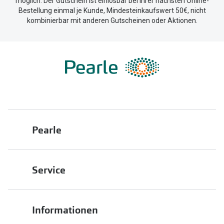
möglich. Der Gutschein ist einlösbar bei Ihrer nächsten Online-
Bestellung einmal je Kunde, Mindesteinkaufswert 50€, nicht
kombinierbar mit anderen Gutscheinen oder Aktionen.
Pearle
Über uns
Service
Franchisepartner werden
Filiale finden
Pearle in Ihrer Nähe
Informationen
Filialübersicht