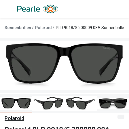
Weiter
zum
Inhalt
Alle Brillen
Kategorie
Sonnenbrillen
Polaroid
PLD 9018/S 200009 08A Sonnenbrille
Damen
Alle Sonne
Herren
Damen
Kinder
Herren
Gleitsicht
Kinder
AI Glasses
Gleitsicht
Lesebrillen
Mit Sehst
Sportsonn
Angebote
Sonnenbri
Entspiegelte Brillen ab €59
Polaroid
Marken