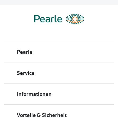
Pearle
Über uns
Service
Franchisepartner werden
Filiale finden
Pearle in Ihrer Nähe
Informationen
Filialübersicht
Die richtige Brille wählen
Job & Karriere
Vorteile & Sicherheit