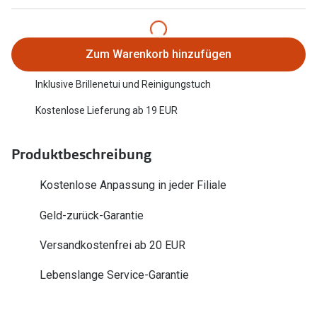
Trends
Oakley Me
Farbe des Jahres
Sonnenbri
Zum Warenkorb hinzufügen
Ray-Ban Meta
Fahrradbri
Inklusive Brillenetui und Reinigungstuch
Oakley Meta
Kostenlose Lieferung ab 19 EUR
Zubehör
Brillentrends 2026
Brillenbüg
Produktbeschreibung
Gläser
Brillenetui
Glaspakete
Kostenlose Anpassung in jeder Filiale
Brillenket
Glasveredelungen
Geld-zurück-Garantie
Ratgeber
Transitions Gläser
Versandkostenfrei ab 20 EUR
Polarisier
Blaulichtfilterbrillen
Lebenslange Service-Garantie
UV-Schutz
Bildschirmarbeitsplatzbrillen
Wie wähle 