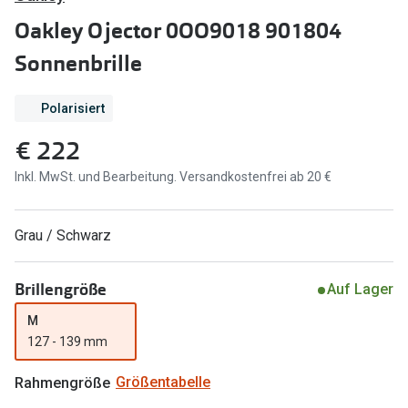
Brillen Sale
Oakley Ojector 0OO9018 901804
Ray-Ban
Marken
Sonnenbrille
Ray-Ban 
Ray-Ban
Polarisiert
UNOFFICI
UNOFFICIAL
€ 222
Oakley
Seen
Inkl. MwSt. und Bearbeitung. Versandkostenfrei ab 20 €
Ralph Lau
DbyD
Seen
Armani Exchange
Grau / Schwarz
Prada
Ralph Lauren
Brillengröße
Auf Lager
Humphrey
ChangeMe
M
Alle Mark
Oakley
127 - 139 mm
Trends
Alle Marken bei Pearle
Rahmengröße
Größentabelle
Ray-Ban 