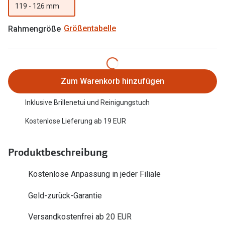
Trends
119 - 126 mm
Oakley Me
Farbe des Jahres
Rahmengröße
Größentabelle
Sonnenbri
Ray-Ban Meta
Fahrradbri
Oakley Meta
Zubehör
Zum Warenkorb hinzufügen
Brillentrends 2026
Brillenbüg
Inklusive Brillenetui und Reinigungstuch
Gläser
Brillenetui
Kostenlose Lieferung ab 19 EUR
Glaspakete
Brillenket
Glasveredelungen
Produktbeschreibung
Ratgeber
Transitions Gläser
Kostenlose Anpassung in jeder Filiale
Polarisier
Blaulichtfilterbrillen
Geld-zurück-Garantie
UV-Schutz
Bildschirmarbeitsplatzbrillen
Versandkostenfrei ab 20 EUR
Wie wähle 