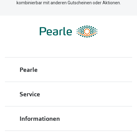
kombinierbar mit anderen Gutscheinen oder Aktionen.
Pearle
Über uns
Service
Franchisepartner werden
Filiale finden
Pearle in Ihrer Nähe
Informationen
Filialübersicht
Die richtige Brille wählen