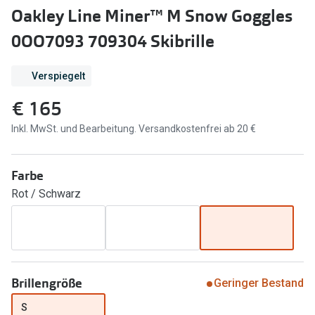
Brillen Sale
Oakley Line Miner™ M Snow Goggles
Ray-Ban
Marken
0OO7093 709304 Skibrille
Ray-Ban 
Ray-Ban
Verspiegelt
UNOFFICI
UNOFFICIAL
€ 165
Oakley
Seen
Inkl. MwSt. und Bearbeitung. Versandkostenfrei ab 20 €
Ralph Lau
DbyD
Seen
Farbe
Armani Exchange
Rot / Schwarz
Prada
Ralph Lauren
Humphrey
ChangeMe
Alle Mark
Oakley
Brillengröße
Geringer Bestand
Trends
Alle Marken bei Pearle
S
Ray-Ban 