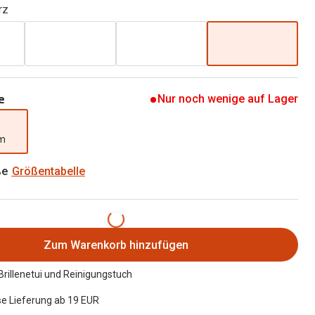
rz
Alle Brillen Ratgeber
Tag-und Nachlinsen
Welche Kontaktlinsen brauche ich?
Alle Kontaktlinsen Ratgeber
e
Nur noch wenige auf Lager
mm
ße
Größentabelle
Zum Warenkorb hinzufügen
 Brillenetui und Reinigungstuch
e Lieferung ab 19 EUR