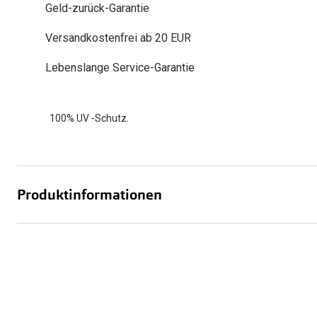
Geld-zurück-Garantie
Oakley
Humphrey´s
Sonnenbrillen Sale
Entspiegelte Brillen ab €59
Kontaktlinsen-Abo
Versandkostenfrei ab 20 EUR
Alle Marken bei P
Alle Marken
Brillen Sale
Ray-Ban Meta ausprobieren
Lebenslange Service-Garantie
100% UV -Schutz.
Produktinformationen