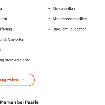
re
Markenbrillen
test
Markensonnenbrillen
eferung
OneSight Foundation
en & Antworten
n
ung stornieren oder
lung widerrufen
 Marken bei Pearle