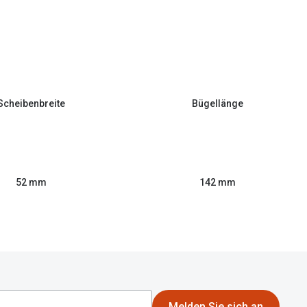
Scheibenbreite
Bügellänge
52 mm
142 mm
Melden Sie sich an