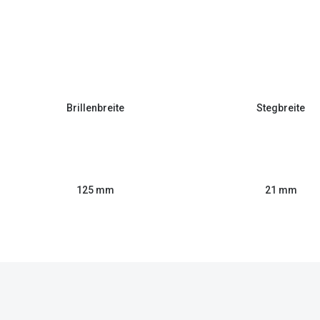
Brillenbreite
Stegbreite
125 mm
21 mm