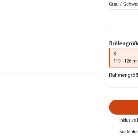
Grau / Schwa
FreshLook®
Transitions Gläser
Brillenkettchen
earle
Blaulichtfilterbrillen
Bildschirmarbeitsplatzbrillen
Brillengröß
S
119 - 126 
Rahmengrö
Inklusive
Kostenlos