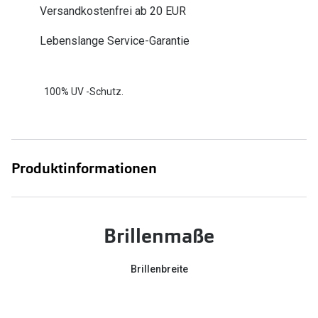
Versandkostenfrei ab 20 EUR
Zubehör
Alle Sonne
Brillenbügel
Lebenslange Service-Garantie
Angebote
Brillenetuis
-50% auf d
Brillenkettchen
100% UV -Schutz.
Ratgeber
Wie wähle ich die richtige Brille
Produktinformationen
Gleitsicht Ratgeber
Brillengröße ermitteln
Brillenmaße
Alle Brillen Ratgeber
Brillenbreite