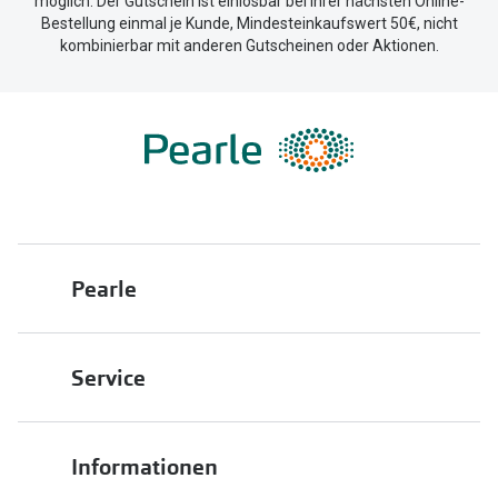
möglich. Der Gutschein ist einlösbar bei Ihrer nächsten Online-
Bestellung einmal je Kunde, Mindesteinkaufswert 50€, nicht
kombinierbar mit anderen Gutscheinen oder Aktionen.
Pearle
Über uns
Service
Franchisepartner werden
Filiale finden
Pearle in Ihrer Nähe
Informationen
Filialübersicht