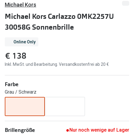
Brillen Sale
Michael Kors
Ray-Ban
Michael Kors Carlazzo 0MK2257U
Marken
Ray-Ban 
30058G Sonnenbrille
Ray-Ban
UNOFFICI
UNOFFICIAL
Online Only
Oakley
Seen
€ 138
Ralph Lau
DbyD
Inkl. MwSt. und Bearbeitung. Versandkostenfrei ab 20 €
Seen
Armani Exchange
Farbe
Prada
Ralph Lauren
Grau / Schwarz
Humphrey
ChangeMe
Alle Mark
Oakley
Trends
Alle Marken bei Pearle
Brillengröße
Nur noch wenige auf Lager
Ray-Ban 