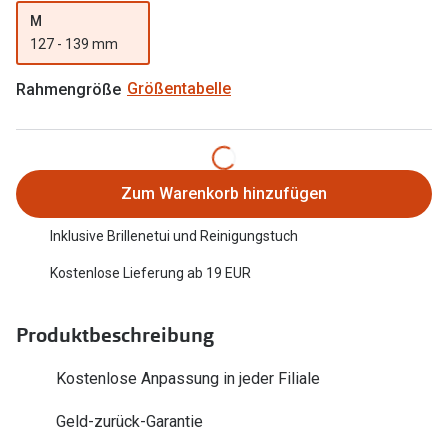
Trends
M
Oakley Me
127 - 139 mm
Farbe des Jahres
Sonnenbri
Rahmengröße
Größentabelle
Ray-Ban Meta
Fahrradbri
Oakley Meta
Zubehör
Brillentrends 2026
Brillenbüg
Zum Warenkorb hinzufügen
Gläser
Brillenetui
Inklusive Brillenetui und Reinigungstuch
Glaspakete
Brillenket
Kostenlose Lieferung ab 19 EUR
Glasveredelungen
Ratgeber
Produktbeschreibung
Transitions Gläser
Polarisier
Blaulichtfilterbrillen
Kostenlose Anpassung in jeder Filiale
UV-Schutz
Bildschirmarbeitsplatzbrillen
Geld-zurück-Garantie
Wie wähle 