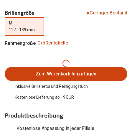
Trends
Oakley Me
Brillengröße
Geringer Bestand
Farbe des Jahres
Sonnenbri
M
Ray-Ban Meta
127 - 139 mm
Fahrradbri
Oakley Meta
Rahmengröße
Größentabelle
Zubehör
Brillentrends 2026
Brillenbüg
Gläser
Brillenetui
Zum Warenkorb hinzufügen
Glaspakete
Brillenket
Inklusive Brillenetui und Reinigungstuch
Glasveredelungen
Ratgeber
Kostenlose Lieferung ab 19 EUR
Transitions Gläser
Polarisier
Blaulichtfilterbrillen
Produktbeschreibung
UV-Schutz
Bildschirmarbeitsplatzbrillen
Wie wähle 
Kostenlose Anpassung in jeder Filiale