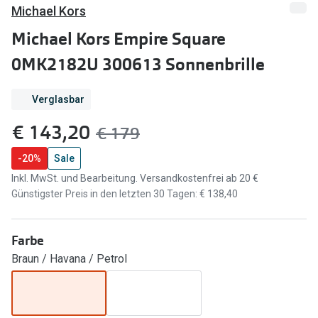
Brillen Sale
Michael Kors
Ray-Ban
Michael Kors Empire Square
Marken
Ray-Ban 
0MK2182U 300613 Sonnenbrille
Ray-Ban
UNOFFICI
UNOFFICIAL
Verglasbar
Oakley
Seen
jetzt:
€ 143,20
Vorher:
€ 179
Ralph Lau
DbyD
-20%
Sale
Seen
Inkl. MwSt. und Bearbeitung. Versandkostenfrei ab 20 €
Armani Exchange
Günstigster Preis in den letzten 30 Tagen: € 138,40
Prada
Ralph Lauren
Humphrey
ChangeMe
Farbe
Alle Mark
Braun / Havana / Petrol
Oakley
Trends
Alle Marken bei Pearle
Ray-Ban 