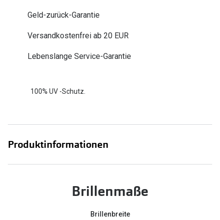
Zubehör
Alle Sonne
Geld-zurück-Garantie
Brillenbügel
Angebote
Versandkostenfrei ab 20 EUR
Brillenetuis
-50% auf d
Lebenslange Service-Garantie
Brillenkettchen
Ratgeber
100% UV -Schutz.
Wie wähle ich die richtige Brille
Gleitsicht Ratgeber
Brillengröße ermitteln
Produktinformationen
Alle Brillen Ratgeber
Brillenmaße
Brillenbreite