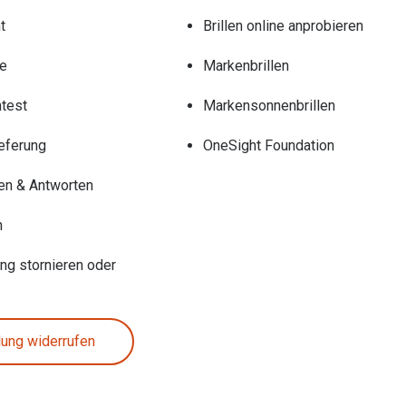
t
Brillen online anprobieren
re
Markenbrillen
test
Markensonnenbrillen
eferung
OneSight Foundation
en & Antworten
n
ung stornieren oder
lung widerrufen