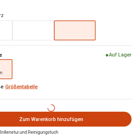
Alle Brillen Ratgeber
Tag-und Nachlinsen
rz
Welche Kontaktlinsen brauche ich?
Alle Kontaktlinsen Ratgeber
e
Auf Lager
mm
ße
Größentabelle
Zum Warenkorb hinzufügen
 Brillenetui und Reinigungstuch