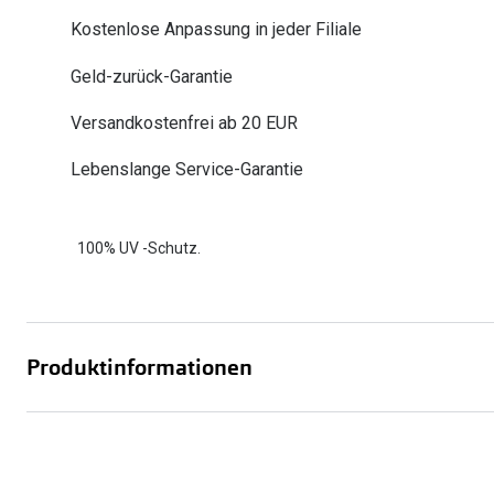
Oakley
Humphrey´s
Kostenlose Anpassung in jeder Filiale
Sonnenbrillen Sale
Entspiegelte Brillen ab €59
Kontaktlinsen-Abo
Alle Marken bei P
Alle Marken
Geld-zurück-Garantie
Brillen Sale
Ray-Ban Meta ausprobieren
Versandkostenfrei ab 20 EUR
Lebenslange Service-Garantie
100% UV -Schutz.
Produktinformationen