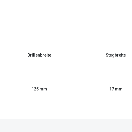
Brillenbreite
Stegbreite
125 mm
17 mm