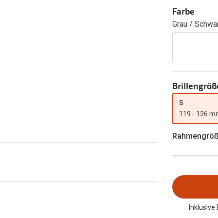
FreshLook®
Farbe
Transitions Gläser
Brillenkettchen
Grau / Schwa
earle
Blaulichtfilterbrillen
Bildschirmarbeitsplatzbrillen
Brillengröß
S
119 - 126 
Rahmengrö
Inklusive