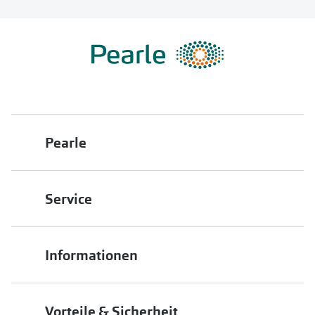
Pearle
Über uns
Service
Franchisepartner werden
Filiale finden
Pearle in Ihrer Nähe
Informationen
Filialübersicht
Die richtige Brille wählen
Job & Karriere
Vorteile & Sicherheit