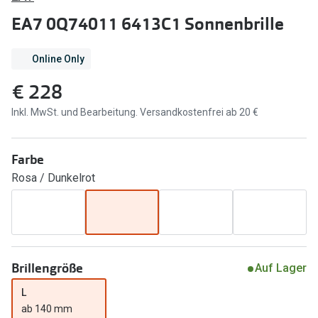
Brillen Sale
EA7 0Q74011 6413C1 Sonnenbrille
Ray-Ban
Marken
Ray-Ban 
Online Only
Ray-Ban
€ 228
UNOFFICI
UNOFFICIAL
Inkl. MwSt. und Bearbeitung. Versandkostenfrei ab 20 €
Oakley
Seen
Ralph Lau
DbyD
Farbe
Seen
Rosa / Dunkelrot
Armani Exchange
Prada
Ralph Lauren
Humphrey
ChangeMe
Alle Mark
Oakley
Brillengröße
Auf Lager
Trends
Alle Marken bei Pearle
L
ab 140 mm
Ray-Ban 