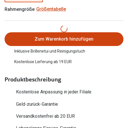
Trends
Rahmengröße
Größentabelle
Oakley Me
Farbe des Jahres
Sonnenbri
Ray-Ban Meta
Fahrradbri
Oakley Meta
Zum Warenkorb hinzufügen
Zubehör
Brillentrends 2026
Inklusive Brillenetui und Reinigungstuch
Brillenbüg
Kostenlose Lieferung ab 19 EUR
Gläser
Brillenetui
Glaspakete
Brillenket
Produktbeschreibung
Glasveredelungen
Ratgeber
Kostenlose Anpassung in jeder Filiale
Transitions Gläser
Polarisier
Geld-zurück-Garantie
Blaulichtfilterbrillen
UV-Schutz
Versandkostenfrei ab 20 EUR
Bildschirmarbeitsplatzbrillen
Wie wähle 