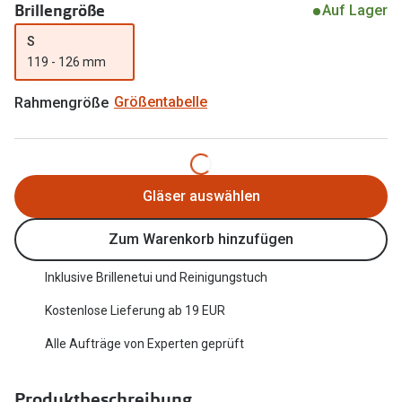
Brillengröße
Auf Lager
Trends
Oakley Me
S
Farbe des Jahres
119 - 126 mm
Sonnenbri
Ray-Ban Meta
Fahrradbri
Rahmengröße
Größentabelle
Oakley Meta
Zubehör
Brillentrends 2026
Brillenbüg
Gläser auswählen
Gläser
Brillenetui
Glaspakete
Zum Warenkorb hinzufügen
Brillenket
Glasveredelungen
Inklusive Brillenetui und Reinigungstuch
Ratgeber
Transitions Gläser
Kostenlose Lieferung ab 19 EUR
Polarisier
Blaulichtfilterbrillen
Alle Aufträge von Experten geprüft
UV-Schutz
Bildschirmarbeitsplatzbrillen
Wie wähle 
Produktbeschreibung