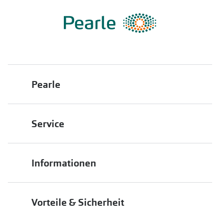
Pearle
Über uns
Service
Franchisepartner werden
Filiale finden
Pearle in Ihrer Nähe
Informationen
Filialübersicht
Die richtige Brille wählen
Job & Karriere
Vorteile & Sicherheit
Brillen online anprobieren
Premium Sehtest