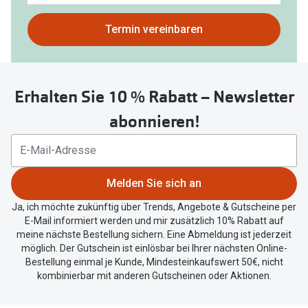
gefunden.
Bitte
Termin vereinbaren
nutzen
Sie
untenstehenden
Erhalten Sie 10 % Rabatt – Newsletter
Button
um
abonnieren!
Ihren
aktuellen
Standort
zu
Melden Sie sich an
teilen.
Ja, ich möchte zukünftig über Trends, Angebote & Gutscheine per
E-Mail informiert werden und mir zusätzlich 10% Rabatt auf
meine nächste Bestellung sichern. Eine Abmeldung ist jederzeit
möglich. Der Gutschein ist einlösbar bei Ihrer nächsten Online-
Bestellung einmal je Kunde, Mindesteinkaufswert 50€, nicht
kombinierbar mit anderen Gutscheinen oder Aktionen.