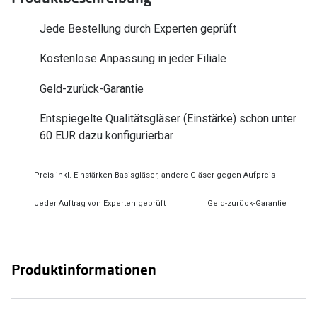
Zubehör
Alle Sonne
Jede Bestellung durch Experten geprüft
Brillenbügel
Angebote
Kostenlose Anpassung in jeder Filiale
Brillenetuis
-50% auf d
Geld-zurück-Garantie
Brillenkettchen
Entspiegelte Qualitätsgläser (Einstärke) schon unter
Ratgeber
60 EUR dazu konfigurierbar
Wie wähle ich die richtige Brille
Gleitsicht Ratgeber
Preis inkl. Einstärken-Basisgläser, andere Gläser gegen Aufpreis
Brillengröße ermitteln
Jeder Auftrag von Experten geprüft
Geld-zurück-Garantie
Alle Brillen Ratgeber
Produktinformationen