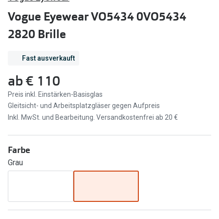
Brillen Sale
Vogue Eyewear VO5434 0VO5434
Ray-Ban
Marken
2820 Brille
Ray-Ban 
Ray-Ban
Fast ausverkauft
UNOFFICI
UNOFFICIAL
ab
€ 110
Oakley
Seen
Preis inkl. Einstärken-Basisglas
Ralph Lau
DbyD
Gleitsicht- und Arbeitsplatzgläser gegen Aufpreis
Seen
Inkl. MwSt. und Bearbeitung. Versandkostenfrei ab 20 €
Armani Exchange
Prada
Ralph Lauren
Farbe
Humphrey
Grau
ChangeMe
Alle Mark
Oakley
Trends
Alle Marken bei Pearle
Ray-Ban 