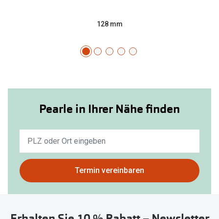
128 mm
Pearle in Ihrer Nähe finden
Keine
Ergebnisse
gefunden.
Bitte
Termin vereinbaren
nutzen
Sie
untenstehenden
Erhalten Sie 10 % Rabatt – Newsletter
Button