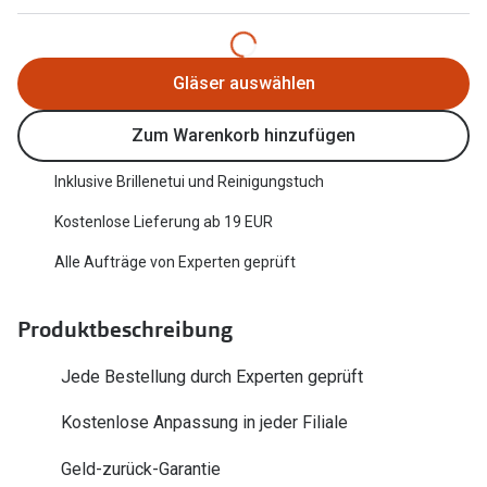
Trends
Oakley Me
Farbe des Jahres
Sonnenbri
Gläser auswählen
Ray-Ban Meta
Fahrradbri
Zum Warenkorb hinzufügen
Oakley Meta
Zubehör
Inklusive Brillenetui und Reinigungstuch
Brillentrends 2026
Brillenbüg
Kostenlose Lieferung ab 19 EUR
Gläser
Brillenetui
Alle Aufträge von Experten geprüft
Glaspakete
Brillenket
Glasveredelungen
Produktbeschreibung
Ratgeber
Transitions Gläser
Jede Bestellung durch Experten geprüft
Polarisier
Blaulichtfilterbrillen
Kostenlose Anpassung in jeder Filiale
UV-Schutz
Bildschirmarbeitsplatzbrillen
Geld-zurück-Garantie
Wie wähle 