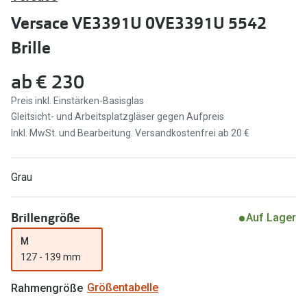
Brillen Sale
Versace VE3391U 0VE3391U 5542
Ray-Ban
Marken
Brille
Ray-Ban 
Ray-Ban
ab
€ 230
UNOFFICI
UNOFFICIAL
Preis inkl. Einstärken-Basisglas
Oakley
Gleitsicht- und Arbeitsplatzgläser gegen Aufpreis
Seen
Inkl. MwSt. und Bearbeitung. Versandkostenfrei ab 20 €
Ralph Lau
DbyD
Seen
Armani Exchange
Grau
Prada
Ralph Lauren
Brillengröße
Auf Lager
Humphrey
ChangeMe
M
Alle Mark
Oakley
127 - 139 mm
Trends
Alle Marken bei Pearle
Rahmengröße
Größentabelle
Ray-Ban 