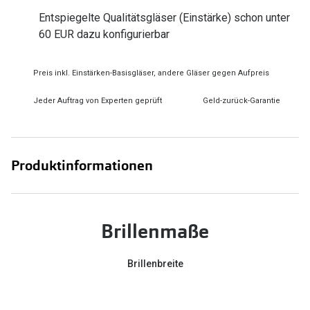
Zubehör
Alle Sonne
Entspiegelte Qualitätsgläser (Einstärke) schon unter
Brillenbügel
60 EUR dazu konfigurierbar
Angebote
Brillenetuis
-50% auf d
Preis inkl. Einstärken-Basisgläser, andere Gläser gegen Aufpreis
Brillenkettchen
Jeder Auftrag von Experten geprüft
Geld-zurück-Garantie
Ratgeber
Wie wähle ich die richtige Brille
Produktinformationen
Gleitsicht Ratgeber
Brillengröße ermitteln
Brillenmaße
Alle Brillen Ratgeber
Brillenbreite