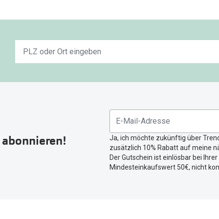
Keine
n
Ergebnisse
gefunden.
Bitte
nutzen
Sie
untenstehenden
Button
r abonnieren!
Ja, ich möchte zukünftig über Tren
um
zusätzlich 10% Rabatt auf meine nä
Ihren
Der Gutschein ist einlösbar bei Ihre
aktuellen
Mindesteinkaufswert 50€, nicht ko
Standort
zu
teilen.