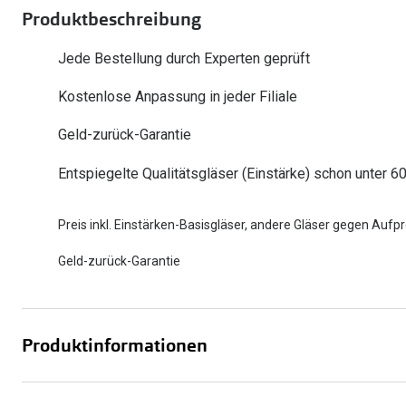
Produktbeschreibung
Oakley
Humphrey´s
Sonnenbrillen Sale
Entspiegelte Brillen ab €59
Kontaktlinsen-Abo
Alle Marken bei P
Alle Marken
Jede Bestellung durch Experten geprüft
Brillen Sale
Ray-Ban Meta ausprobieren
Kostenlose Anpassung in jeder Filiale
Geld-zurück-Garantie
Entspiegelte Qualitätsgläser (Einstärke) schon unter 6
Preis inkl. Einstärken-Basisgläser, andere Gläser gegen Aufpr
Geld-zurück-Garantie
Produktinformationen