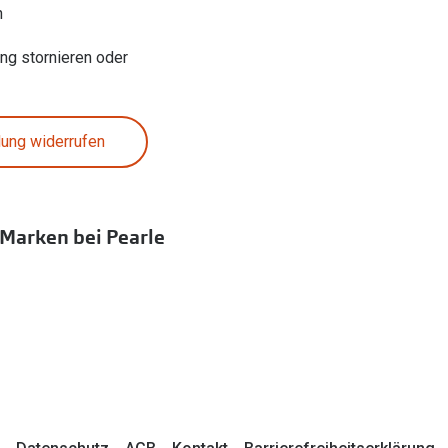
n
ung stornieren oder
lung widerrufen
 Marken bei Pearle