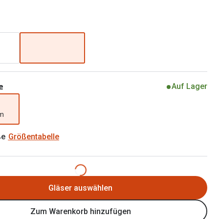
Alle Brillen Ratgeber
Tag-und Nachlinsen
Welche Kontaktlinsen brauche ich?
Alle Kontaktlinsen Ratgeber
e
Auf Lager
mm
ße
Größentabelle
Gläser auswählen
Zum Warenkorb hinzufügen