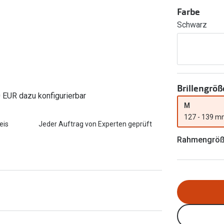
FreshLook®
Farbe
Transitions Gläser
Brillenkettchen
Schwarz
earle
Blaulichtfilterbrillen
Bildschirmarbeitsplatzbrillen
Brillengröß
0 EUR dazu konfigurierbar
M
127 - 139 
eis
Jeder Auftrag von Experten geprüft
Rahmengrö