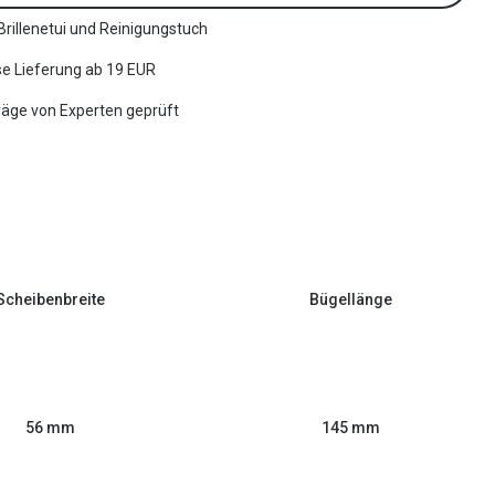
 Brillenetui und Reinigungstuch
e Lieferung ab 19 EUR
räge von Experten geprüft
Scheibenbreite
Bügellänge
56 mm
145 mm