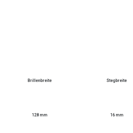
Brillenbreite
Stegbreite
128 mm
16 mm