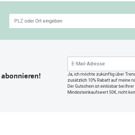
Keine
n
Ergebnisse
gefunden.
Bitte
nutzen
Sie
untenstehenden
Button
r abonnieren!
Ja, ich möchte zukünftig über Tren
um
zusätzlich 10% Rabatt auf meine nä
Ihren
Der Gutschein ist einlösbar bei Ihre
aktuellen
Mindesteinkaufswert 50€, nicht ko
Standort
zu
teilen.