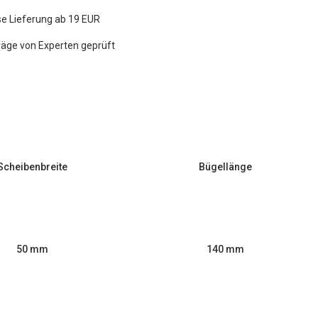
e Lieferung ab 19 EUR
räge von Experten geprüft
Scheibenbreite
Bügellänge
50 mm
140 mm