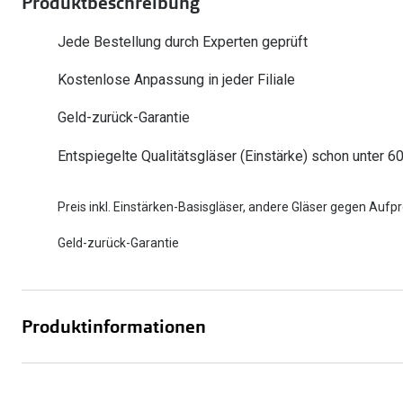
Produktbeschreibung
Oakley
Humphrey´s
Sonnenbrillen Sale
Entspiegelte Brillen ab €59
Kontaktlinsen-Abo
Jede Bestellung durch Experten geprüft
Alle Marken bei P
Alle Marken
Kostenlose Anpassung in jeder Filiale
Brillen Sale
Ray-Ban Meta ausprobieren
Geld-zurück-Garantie
Entspiegelte Qualitätsgläser (Einstärke) schon unter 6
Preis inkl. Einstärken-Basisgläser, andere Gläser gegen Aufpr
Geld-zurück-Garantie
Produktinformationen