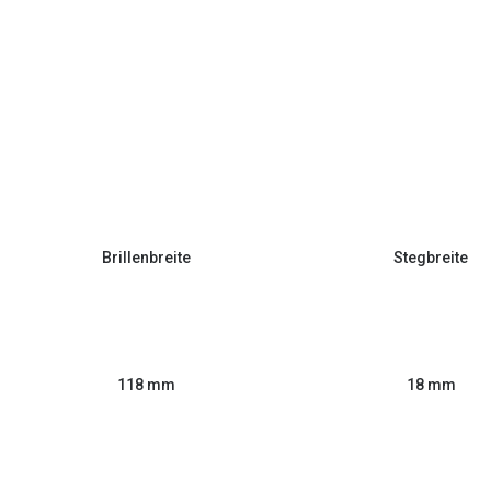
Brillenbreite
Stegbreite
118 mm
18 mm