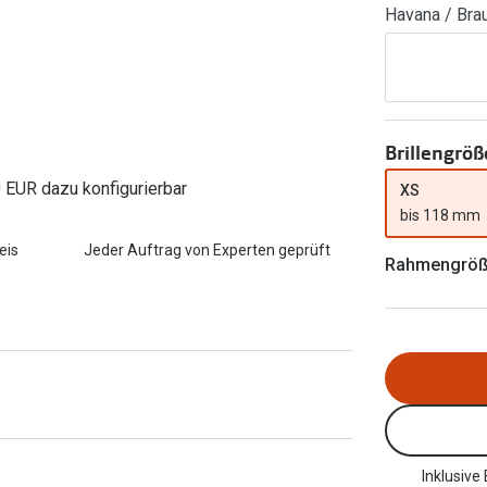
Havana / Bra
FreshLook®
Transitions Gläser
Brillenkettchen
earle
Blaulichtfilterbrillen
Bildschirmarbeitsplatzbrillen
Brillengröß
0 EUR dazu konfigurierbar
XS
bis 118 mm
eis
Jeder Auftrag von Experten geprüft
Rahmengrö
Inklusive