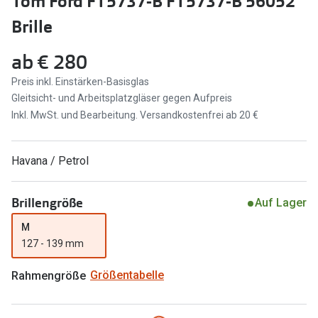
Tom Ford FT5737-B FT5737-B 56052
Brillen Sale
Brille
Ray-Ban
Marken
ab
€ 280
Ray-Ban 
Ray-Ban
Preis inkl. Einstärken-Basisglas
UNOFFICI
UNOFFICIAL
Gleitsicht- und Arbeitsplatzgläser gegen Aufpreis
Oakley
Inkl. MwSt. und Bearbeitung. Versandkostenfrei ab 20 €
Seen
Ralph Lau
DbyD
Havana / Petrol
Seen
Armani Exchange
Prada
Brillengröße
Auf Lager
Ralph Lauren
Humphrey
M
ChangeMe
127 - 139 mm
Alle Mark
Oakley
Rahmengröße
Größentabelle
Trends
Alle Marken bei Pearle
Ray-Ban 