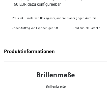
Zubehör
60 EUR dazu konfigurierbar
Alle Sonne
Brillenbügel
Angebote
Preis inkl. Einstärken-Basisgläser, andere Gläser gegen Aufpreis
Brillenetuis
-50% auf d
Jeder Auftrag von Experten geprüft
Geld-zurück-Garantie
Brillenkettchen
Ratgeber
Produktinformationen
Wie wähle ich die richtige Brille
Gleitsicht Ratgeber
Brillengröße ermitteln
Brillenmaße
Alle Brillen Ratgeber
Brillenbreite