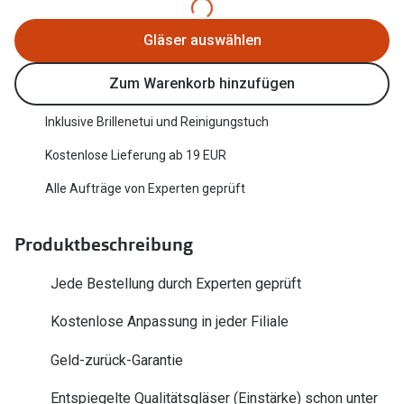
Trends
Oakley Me
Gläser auswählen
Farbe des Jahres
Sonnenbri
Zum Warenkorb hinzufügen
Ray-Ban Meta
Fahrradbri
Oakley Meta
Inklusive Brillenetui und Reinigungstuch
Zubehör
Kostenlose Lieferung ab 19 EUR
Brillentrends 2026
Brillenbüg
Alle Aufträge von Experten geprüft
Gläser
Brillenetui
Glaspakete
Produktbeschreibung
Brillenket
Glasveredelungen
Jede Bestellung durch Experten geprüft
Ratgeber
Transitions Gläser
Polarisier
Kostenlose Anpassung in jeder Filiale
Blaulichtfilterbrillen
UV-Schutz
Geld-zurück-Garantie
Bildschirmarbeitsplatzbrillen
Wie wähle 
Entspiegelte Qualitätsgläser (Einstärke) schon unter