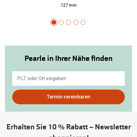
127 mm
Pearle in Ihrer Nähe finden
Keine
Ergebnisse
gefunden.
Bitte
Termin vereinbaren
nutzen
Sie
untenstehenden
Erhalten Sie 10 % Rabatt – Newsletter
Button
um