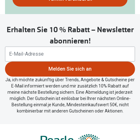
nutzen
Sie
untenstehenden
Erhalten Sie 10 % Rabatt – Newsletter
Button
um
abonnieren!
Ihren
aktuellen
Standort
zu
Melden Sie sich an
teilen.
Ja, ich möchte zukünftig über Trends, Angebote & Gutscheine per
E-Mail informiert werden und mir zusätzlich 10% Rabatt auf
meine nächste Bestellung sichern. Eine Abmeldung ist jederzeit
möglich. Der Gutschein ist einlösbar bei Ihrer nächsten Online-
Bestellung einmal je Kunde, Mindesteinkaufswert 50€, nicht
kombinierbar mit anderen Gutscheinen oder Aktionen.