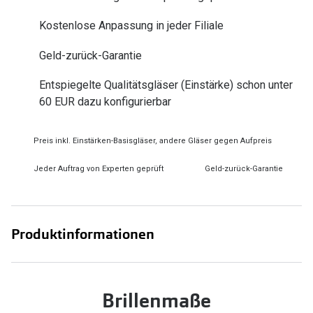
Zubehör
Alle Sonne
Kostenlose Anpassung in jeder Filiale
Brillenbügel
Angebote
Geld-zurück-Garantie
Brillenetuis
-50% auf d
Entspiegelte Qualitätsgläser (Einstärke) schon unter
Brillenkettchen
60 EUR dazu konfigurierbar
Ratgeber
Preis inkl. Einstärken-Basisgläser, andere Gläser gegen Aufpreis
Wie wähle ich die richtige Brille
Jeder Auftrag von Experten geprüft
Geld-zurück-Garantie
Gleitsicht Ratgeber
Brillengröße ermitteln
Alle Brillen Ratgeber
Produktinformationen
Brillenmaße