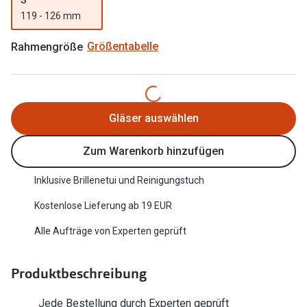
Trends
119 - 126 mm
Oakley Me
Farbe des Jahres
Rahmengröße
Größentabelle
Sonnenbri
Ray-Ban Meta
Fahrradbri
Oakley Meta
Zubehör
Gläser auswählen
Brillentrends 2026
Brillenbüg
Zum Warenkorb hinzufügen
Gläser
Brillenetui
Glaspakete
Inklusive Brillenetui und Reinigungstuch
Brillenket
Glasveredelungen
Kostenlose Lieferung ab 19 EUR
Ratgeber
Transitions Gläser
Alle Aufträge von Experten geprüft
Polarisier
Blaulichtfilterbrillen
UV-Schutz
Produktbeschreibung
Bildschirmarbeitsplatzbrillen
Wie wähle 
Jede Bestellung durch Experten geprüft