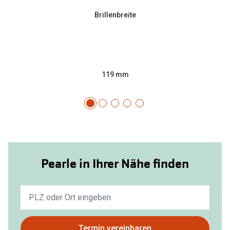
Brillenbreite
119 mm
Pearle in Ihrer Nähe finden
Keine
Ergebnisse
gefunden.
Bitte
Termin vereinbaren