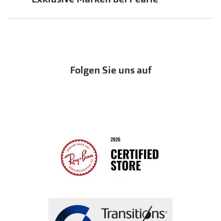
jö Bonus Club
Markensonnenbrillen
Häufige Fragen & Antworten
UNOFFICIAL
OneSight Foundation
Abo kündigen
DbyD
Eine Bestellung stornieren oder zurückgeben
Folgen Sie uns auf
Seen
Bestellung widerrufen