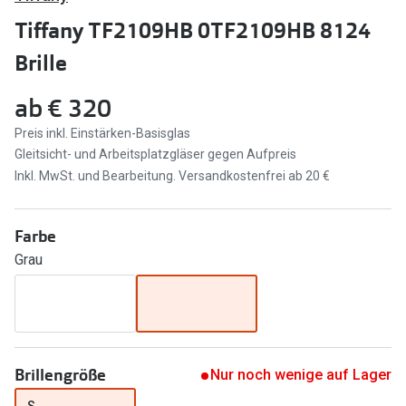
Brillen Sale
Tiffany TF2109HB 0TF2109HB 8124
Ray-Ban
Marken
Brille
Ray-Ban 
Ray-Ban
ab
€ 320
UNOFFICI
UNOFFICIAL
Preis inkl. Einstärken-Basisglas
Oakley
Gleitsicht- und Arbeitsplatzgläser gegen Aufpreis
Seen
Inkl. MwSt. und Bearbeitung. Versandkostenfrei ab 20 €
Ralph Lau
DbyD
Seen
Armani Exchange
Farbe
Prada
Grau
Ralph Lauren
Humphrey
ChangeMe
Alle Mark
Oakley
Trends
Brillengröße
Alle Marken bei Pearle
Nur noch wenige auf Lager
Ray-Ban 
S