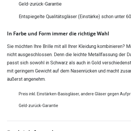
Geld-zurück-Garantie
Oakley
Humphrey´s
Sonnenbrillen Sale
Entspiegelte Brillen ab €59
Kontaktlinsen-Abo
Entspiegelte Qualitätsgläser (Einstärke) schon unter 6
Alle Marken bei P
Alle Marken
Brillen Sale
Ray-Ban Meta ausprobieren
In Farbe und Form immer die richtige Wahl
Sie möchten Ihre Brille mit all Ihrer Kleidung kombinieren? M
nicht ausgeschlossen. Denn die leichte Metallfassung der Da
passt sich sowohl in Schwarz als auch in Gold verschiedens
mit geringem Gewicht auf dem Nasenrücken und macht zus
äußerst angenehm.
Preis inkl. Einstärken-Basisgläser, andere Gläser gegen Aufpr
Geld-zurück-Garantie