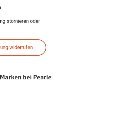
n
ung stornieren oder
lung widerrufen
 Marken bei Pearle