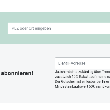
Keine
n
Ergebnisse
gefunden.
Bitte
nutzen
Sie
untenstehenden
Button
r abonnieren!
Ja, ich möchte zukünftig über Tren
um
zusätzlich 10% Rabatt auf meine nä
Ihren
Der Gutschein ist einlösbar bei Ihre
aktuellen
Mindesteinkaufswert 50€, nicht ko
Standort
zu
teilen.