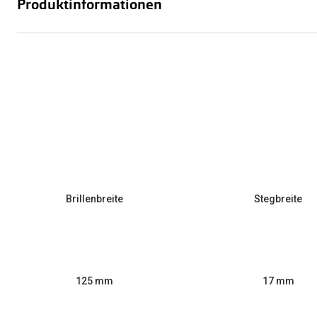
Produktinformationen
Brillenbreite
Stegbreite
125 mm
17 mm