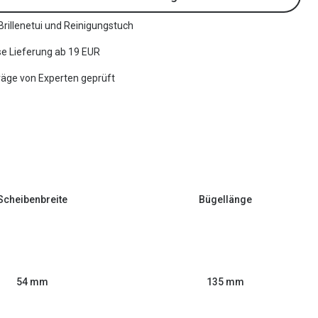
 Brillenetui und Reinigungstuch
e Lieferung ab 19 EUR
räge von Experten geprüft
Scheibenbreite
Bügellänge
54 mm
135 mm