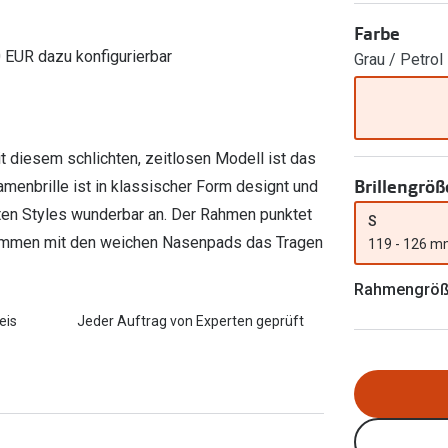
FreshLook®
Farbe
Transitions Gläser
Brillenkettchen
0 EUR dazu konfigurierbar
earle
Grau / Petrol
Blaulichtfilterbrillen
Bildschirmarbeitsplatzbrillen
it diesem schlichten, zeitlosen Modell ist das
Brillengröß
menbrille ist in klassischer Form designt und
ten Styles wunderbar an. Der Rahmen punktet
S
ammen mit den weichen Nasenpads das Tragen
119 - 126 
Rahmengrö
eis
Jeder Auftrag von Experten geprüft