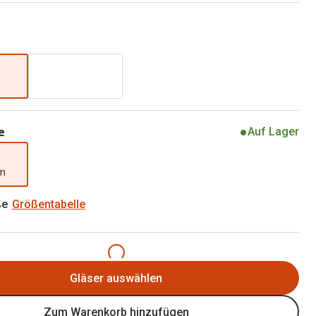
Alle Brillen Ratgeber
Tag-und Nachlinsen
Welche Kontaktlinsen brauche ich?
Alle Kontaktlinsen Ratgeber
e
Auf Lager
mm
ße
Größentabelle
Gläser auswählen
Zum Warenkorb hinzufügen