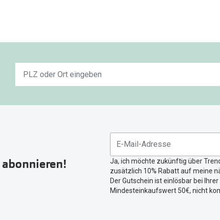
Keine
n
Ergebnisse
gefunden.
Bitte
nutzen
Sie
untenstehenden
Button
r abonnieren!
Ja, ich möchte zukünftig über Tren
um
zusätzlich 10% Rabatt auf meine nä
Ihren
Der Gutschein ist einlösbar bei Ihre
aktuellen
Mindesteinkaufswert 50€, nicht ko
Standort
zu