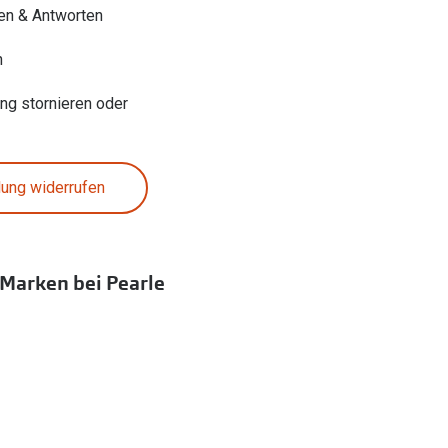
en & Antworten
n
ung stornieren oder
lung widerrufen
 Marken bei Pearle