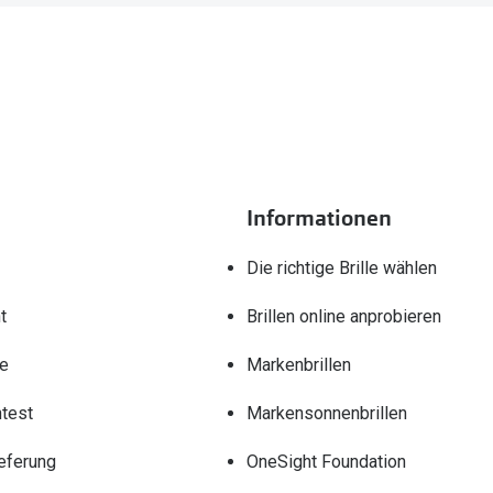
teilen.
Informationen
Die richtige Brille wählen
t
Brillen online anprobieren
re
Markenbrillen
test
Markensonnenbrillen
eferung
OneSight Foundation