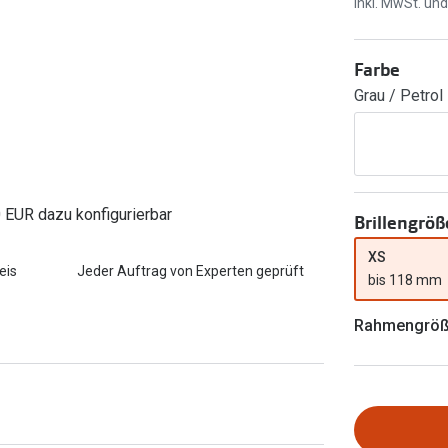
Inkl. MwSt. un
FreshLook®
Transitions Gläser
Brillenkettchen
earle
Farbe
Blaulichtfilterbrillen
Grau / Petrol
Bildschirmarbeitsplatzbrillen
0 EUR dazu konfigurierbar
Brillengröß
XS
eis
Jeder Auftrag von Experten geprüft
bis 118 mm
Rahmengrö