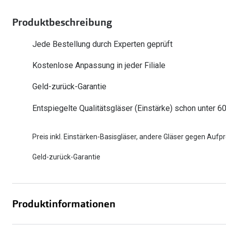
Oakley
Humphrey´s
Sonnenbrillen Sale
Entspiegelte Brillen ab €59
Kontaktlinsen-Abo
Produktbeschreibung
Alle Marken bei P
Alle Marken
Jede Bestellung durch Experten geprüft
Brillen Sale
Ray-Ban Meta ausprobieren
Kostenlose Anpassung in jeder Filiale
Geld-zurück-Garantie
Entspiegelte Qualitätsgläser (Einstärke) schon unter 6
Preis inkl. Einstärken-Basisgläser, andere Gläser gegen Aufpr
Geld-zurück-Garantie
Produktinformationen