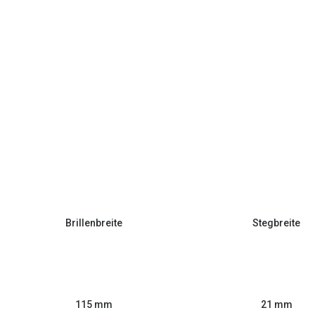
Brillenbreite
Stegbreite
115 mm
21 mm