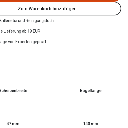
Zum Warenkorb hinzufügen
 Brillenetui und Reinigungstuch
e Lieferung ab 19 EUR
räge von Experten geprüft
Scheibenbreite
Bügellänge
47 mm
140 mm