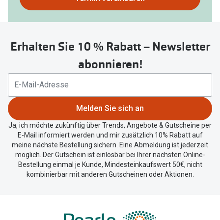
nutzen
Sie
untenstehenden
Erhalten Sie 10 % Rabatt – Newsletter
Button
um
abonnieren!
Ihren
aktuellen
Standort
zu
Melden Sie sich an
teilen.
Ja, ich möchte zukünftig über Trends, Angebote & Gutscheine per
E-Mail informiert werden und mir zusätzlich 10% Rabatt auf
meine nächste Bestellung sichern. Eine Abmeldung ist jederzeit
möglich. Der Gutschein ist einlösbar bei Ihrer nächsten Online-
Bestellung einmal je Kunde, Mindesteinkaufswert 50€, nicht
kombinierbar mit anderen Gutscheinen oder Aktionen.