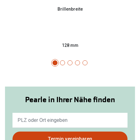
Brillenbreite
128 mm
Pearle in Ihrer Nähe finden
Keine
Ergebnisse
gefunden.
Bitte
Termin vereinbaren