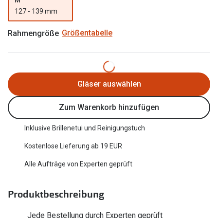
Trends
127 - 139 mm
Oakley Me
Farbe des Jahres
Rahmengröße
Größentabelle
Sonnenbri
Ray-Ban Meta
Fahrradbri
Oakley Meta
Zubehör
Gläser auswählen
Brillentrends 2026
Brillenbüg
Zum Warenkorb hinzufügen
Gläser
Brillenetui
Glaspakete
Inklusive Brillenetui und Reinigungstuch
Brillenket
Glasveredelungen
Kostenlose Lieferung ab 19 EUR
Ratgeber
Transitions Gläser
Alle Aufträge von Experten geprüft
Polarisier
Blaulichtfilterbrillen
UV-Schutz
Produktbeschreibung
Bildschirmarbeitsplatzbrillen
Wie wähle 
Jede Bestellung durch Experten geprüft