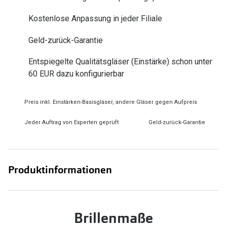
Zubehör
Alle Sonne
Kostenlose Anpassung in jeder Filiale
Brillenbügel
Angebote
Geld-zurück-Garantie
Brillenetuis
-50% auf d
Entspiegelte Qualitätsgläser (Einstärke) schon unter
Brillenkettchen
60 EUR dazu konfigurierbar
Ratgeber
Preis inkl. Einstärken-Basisgläser, andere Gläser gegen Aufpreis
Wie wähle ich die richtige Brille
Jeder Auftrag von Experten geprüft
Geld-zurück-Garantie
Gleitsicht Ratgeber
Brillengröße ermitteln
Alle Brillen Ratgeber
Produktinformationen
Brillenmaße