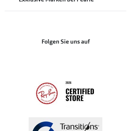
jö Bonus Club
Markensonnenbrillen
Häufige Fragen & Antworten
UNOFFICIAL
OneSight Foundation
Abo kündigen
DbyD
Eine Bestellung stornieren oder zurückgeben
Folgen Sie uns auf
Seen
Bestellung widerrufen