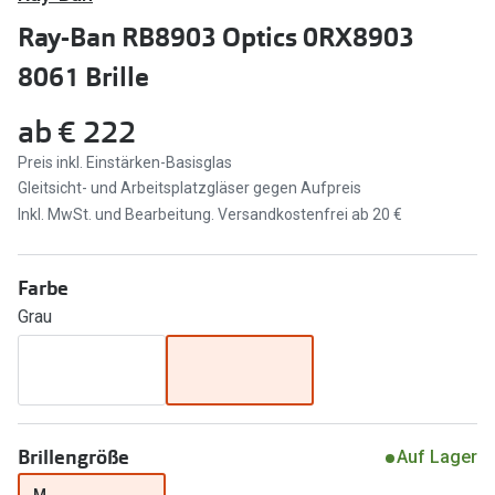
Brillen Sale
Ray-Ban RB8903 Optics 0RX8903
Ray-Ban
Marken
8061 Brille
Ray-Ban 
Ray-Ban
ab
€ 222
UNOFFICI
UNOFFICIAL
Preis inkl. Einstärken-Basisglas
Oakley
Gleitsicht- und Arbeitsplatzgläser gegen Aufpreis
Seen
Inkl. MwSt. und Bearbeitung. Versandkostenfrei ab 20 €
Ralph Lau
DbyD
Seen
Armani Exchange
Farbe
Prada
Grau
Ralph Lauren
Humphrey
ChangeMe
Alle Mark
Oakley
Trends
Brillengröße
Alle Marken bei Pearle
Auf Lager
Ray-Ban 
M