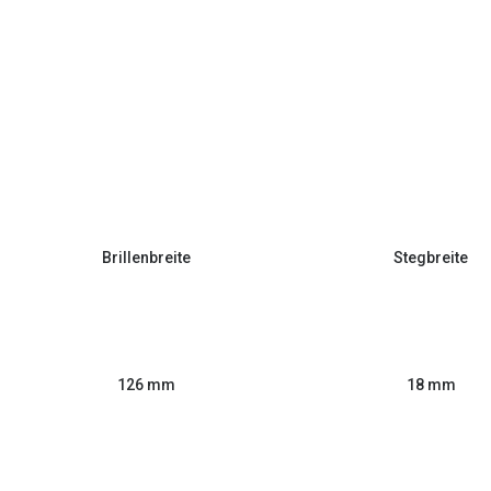
Brillenbreite
Stegbreite
126 mm
18 mm