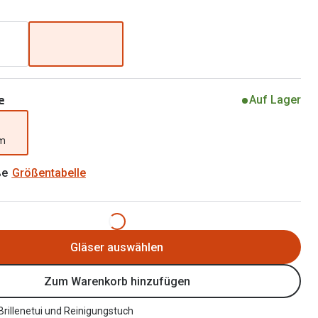
Alle Brillen Ratgeber
Tag-und Nachlinsen
Welche Kontaktlinsen brauche ich?
Alle Kontaktlinsen Ratgeber
e
Auf Lager
mm
ße
Größentabelle
Gläser auswählen
Zum Warenkorb hinzufügen
 Brillenetui und Reinigungstuch