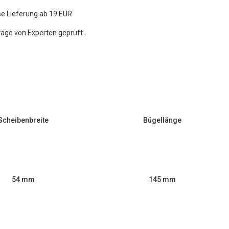
e Lieferung ab 19 EUR
räge von Experten geprüft
Scheibenbreite
Bügellänge
54 mm
145 mm