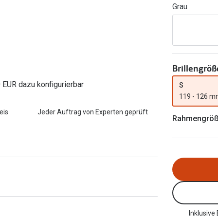
Grau
FreshLook®
Transitions Gläser
Brillenkettchen
earle
Blaulichtfilterbrillen
Bildschirmarbeitsplatzbrillen
Brillengröß
0 EUR dazu konfigurierbar
S
119 - 126 
eis
Jeder Auftrag von Experten geprüft
Rahmengrö
Inklusive