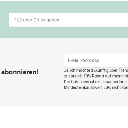
Keine
n
Ergebnisse
gefunden.
Bitte
nutzen
Sie
untenstehenden
Button
r abonnieren!
Ja, ich möchte zukünftig über Tren
um
zusätzlich 10% Rabatt auf meine nä
Ihren
Der Gutschein ist einlösbar bei Ihre
aktuellen
Mindesteinkaufswert 50€, nicht ko
Standort
zu
teilen.