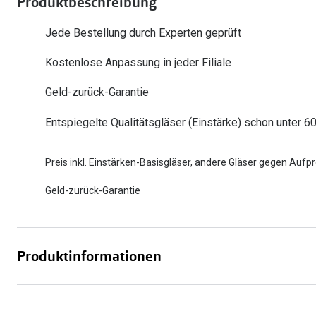
Produktbeschreibung
Oakley
Humphrey´s
Sonnenbrillen Sale
Entspiegelte Brillen ab €59
Kontaktlinsen-Abo
Jede Bestellung durch Experten geprüft
Alle Marken bei P
Alle Marken
Kostenlose Anpassung in jeder Filiale
Brillen Sale
Ray-Ban Meta ausprobieren
Geld-zurück-Garantie
Entspiegelte Qualitätsgläser (Einstärke) schon unter 6
Preis inkl. Einstärken-Basisgläser, andere Gläser gegen Aufpr
Geld-zurück-Garantie
Produktinformationen