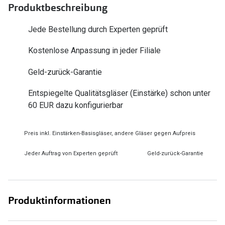
Produktbeschreibung
Zubehör
Alle Sonne
Brillenbügel
Jede Bestellung durch Experten geprüft
Angebote
Brillenetuis
Kostenlose Anpassung in jeder Filiale
-50% auf d
Brillenkettchen
Geld-zurück-Garantie
Ratgeber
Entspiegelte Qualitätsgläser (Einstärke) schon unter
Wie wähle ich die richtige Brille
60 EUR dazu konfigurierbar
Gleitsicht Ratgeber
Preis inkl. Einstärken-Basisgläser, andere Gläser gegen Aufpreis
Brillengröße ermitteln
Jeder Auftrag von Experten geprüft
Geld-zurück-Garantie
Alle Brillen Ratgeber
Produktinformationen