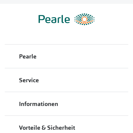
Pearle
Über uns
Service
Franchisepartner werden
Filiale finden
Pearle in Ihrer Nähe
Informationen
Filialübersicht
Die richtige Brille wählen
Job & Karriere
Vorteile & Sicherheit
Brillen online anprobieren