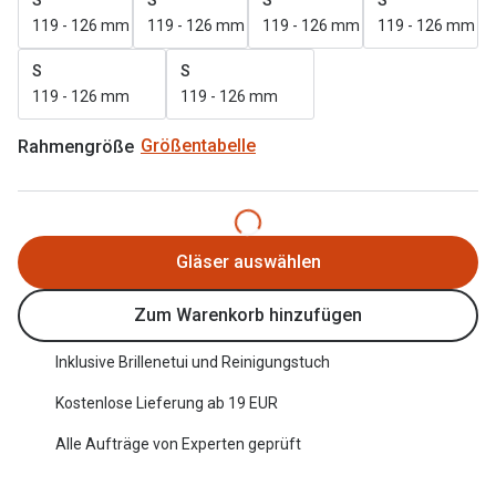
Trends
119 - 126 mm
119 - 126 mm
119 - 126 mm
119 - 126 mm
Oakley Me
Farbe des Jahres
S
S
Sonnenbri
119 - 126 mm
119 - 126 mm
Ray-Ban Meta
Fahrradbri
Rahmengröße
Größentabelle
Oakley Meta
Zubehör
Brillentrends 2026
Brillenbüg
Gläser
Brillenetui
Gläser auswählen
Glaspakete
Brillenket
Zum Warenkorb hinzufügen
Glasveredelungen
Ratgeber
Inklusive Brillenetui und Reinigungstuch
Transitions Gläser
Polarisier
Kostenlose Lieferung ab 19 EUR
Blaulichtfilterbrillen
UV-Schutz
Alle Aufträge von Experten geprüft
Bildschirmarbeitsplatzbrillen
Wie wähle 