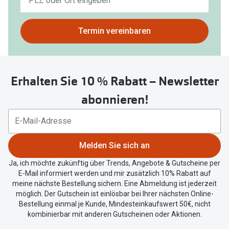
Ergebnisse
gefunden.
Bitte
Termin vereinbaren
nutzen
Sie
untenstehenden
Erhalten Sie 10 % Rabatt – Newsletter
Button
um
abonnieren!
Ihren
aktuellen
Standort
zu
Melden Sie sich an
teilen.
Ja, ich möchte zukünftig über Trends, Angebote & Gutscheine per
E-Mail informiert werden und mir zusätzlich 10% Rabatt auf
meine nächste Bestellung sichern. Eine Abmeldung ist jederzeit
möglich. Der Gutschein ist einlösbar bei Ihrer nächsten Online-
Bestellung einmal je Kunde, Mindesteinkaufswert 50€, nicht
kombinierbar mit anderen Gutscheinen oder Aktionen.