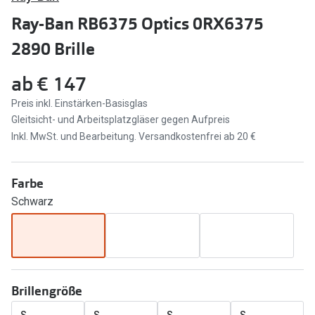
Brillen Sale
Ray-Ban RB6375 Optics 0RX6375
Ray-Ban
Marken
2890 Brille
Ray-Ban 
Ray-Ban
ab
€ 147
UNOFFICI
UNOFFICIAL
Preis inkl. Einstärken-Basisglas
Oakley
Gleitsicht- und Arbeitsplatzgläser gegen Aufpreis
Seen
Inkl. MwSt. und Bearbeitung. Versandkostenfrei ab 20 €
Ralph Lau
DbyD
Seen
Armani Exchange
Farbe
Prada
Schwarz
Ralph Lauren
Humphrey
ChangeMe
Alle Mark
Oakley
Trends
Brillengröße
Alle Marken bei Pearle
Ray-Ban 
S
S
S
S