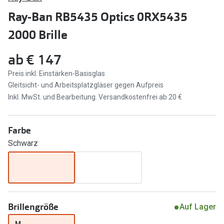
Brillen Sale
Ray-Ban RB5435 Optics 0RX5435
Ray-Ban
Marken
2000 Brille
Ray-Ban 
Ray-Ban
ab
€ 147
UNOFFICI
UNOFFICIAL
Preis inkl. Einstärken-Basisglas
Oakley
Gleitsicht- und Arbeitsplatzgläser gegen Aufpreis
Seen
Inkl. MwSt. und Bearbeitung. Versandkostenfrei ab 20 €
Ralph Lau
DbyD
Seen
Armani Exchange
Farbe
Prada
Schwarz
Ralph Lauren
Humphrey
ChangeMe
Alle Mark
Oakley
Trends
Brillengröße
Alle Marken bei Pearle
Auf Lager
Ray-Ban 
M