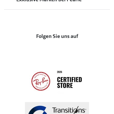
jö Bonus Club
Markensonnenbrillen
Häufige Fragen & Antworten
UNOFFICIAL
OneSight Foundation
Abo kündigen
DbyD
Eine Bestellung stornieren oder zurückgeben
Folgen Sie uns auf
Seen
Bestellung widerrufen