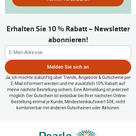
nutzen
Sie
untenstehenden
Erhalten Sie 10 % Rabatt – Newsletter
Button
um
abonnieren!
Ihren
aktuellen
Standort
zu
Melden Sie sich an
teilen.
Ja, ich möchte zukünftig über Trends, Angebote & Gutscheine per
E-Mail informiert werden und mir zusätzlich 10% Rabatt auf
meine nächste Bestellung sichern. Eine Abmeldung ist jederzeit
möglich. Der Gutschein ist einlösbar bei Ihrer nächsten Online-
Bestellung einmal je Kunde, Mindesteinkaufswert 50€, nicht
kombinierbar mit anderen Gutscheinen oder Aktionen.