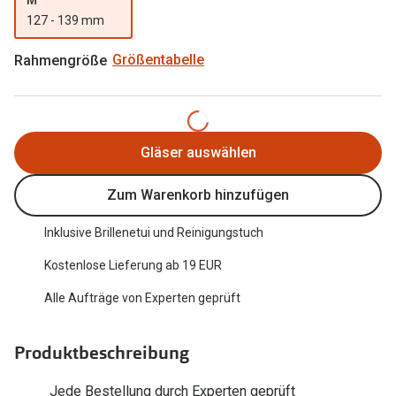
Trends
127 - 139 mm
Oakley Me
Farbe des Jahres
Rahmengröße
Größentabelle
Sonnenbri
Ray-Ban Meta
Fahrradbri
Oakley Meta
Zubehör
Gläser auswählen
Brillentrends 2026
Brillenbüg
Zum Warenkorb hinzufügen
Gläser
Brillenetui
Glaspakete
Inklusive Brillenetui und Reinigungstuch
Brillenket
Glasveredelungen
Kostenlose Lieferung ab 19 EUR
Ratgeber
Transitions Gläser
Alle Aufträge von Experten geprüft
Polarisier
Blaulichtfilterbrillen
UV-Schutz
Produktbeschreibung
Bildschirmarbeitsplatzbrillen
Wie wähle 
Jede Bestellung durch Experten geprüft