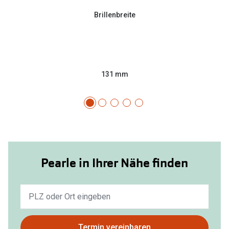
Brillenbreite
131 mm
Pearle in Ihrer Nähe finden
Keine
Ergebnisse
gefunden.
Bitte
Termin vereinbaren