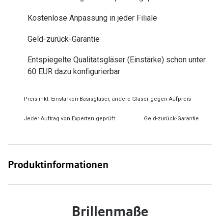
Zubehör
Alle Sonne
Kostenlose Anpassung in jeder Filiale
Brillenbügel
Angebote
Geld-zurück-Garantie
Brillenetuis
-50% auf d
Entspiegelte Qualitätsgläser (Einstärke) schon unter
Brillenkettchen
60 EUR dazu konfigurierbar
Ratgeber
Preis inkl. Einstärken-Basisgläser, andere Gläser gegen Aufpreis
Wie wähle ich die richtige Brille
Jeder Auftrag von Experten geprüft
Geld-zurück-Garantie
Gleitsicht Ratgeber
Brillengröße ermitteln
Alle Brillen Ratgeber
Produktinformationen
Brillenmaße