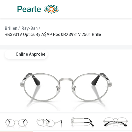
Weiter
zum
Inhalt
Alle Brillen
Kategorie
Brillen
Ray-Ban
Damen
Alle Sonne
RB3931V Optics By A$AP Roc 0RX3931V 2501 Brille
Herren
Damen
Online Anprobe
Kinder
Herren
Gleitsicht
Kinder
AI Glasses
Gleitsicht
Lesebrillen
Mit Sehst
Sportsonn
Angebote
Sonnenbri
Entspiegelte Brillen ab €59
Marken