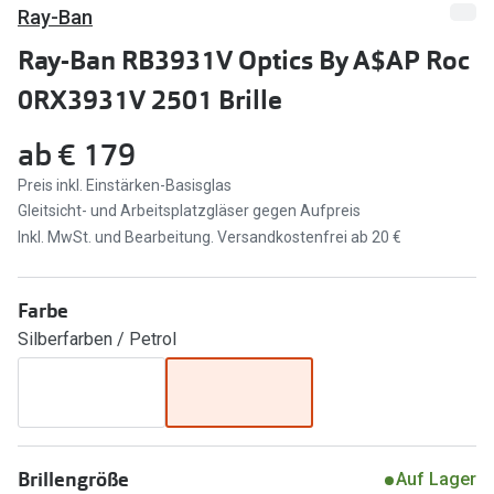
Brillen Sale
Ray-Ban
Ray-Ban
Ray-Ban RB3931V Optics By A$AP Roc
Marken
Ray-Ban 
0RX3931V 2501 Brille
Ray-Ban
UNOFFICI
ab
€ 179
UNOFFICIAL
Oakley
Preis inkl. Einstärken-Basisglas
Seen
Gleitsicht- und Arbeitsplatzgläser gegen Aufpreis
Ralph Lau
DbyD
Inkl. MwSt. und Bearbeitung. Versandkostenfrei ab 20 €
Seen
Armani Exchange
Farbe
Prada
Ralph Lauren
Silberfarben / Petrol
Humphrey
ChangeMe
Alle Mark
Oakley
Trends
Alle Marken bei Pearle
Brillengröße
Auf Lager
Ray-Ban 