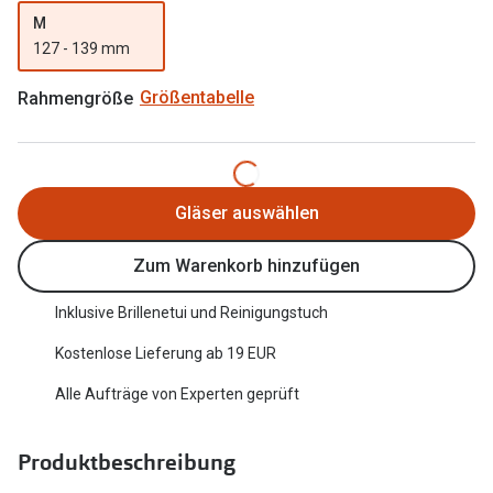
Trends
M
Oakley Me
127 - 139 mm
Farbe des Jahres
Sonnenbri
Rahmengröße
Größentabelle
Ray-Ban Meta
Fahrradbri
Oakley Meta
Zubehör
Brillentrends 2026
Brillenbüg
Gläser auswählen
Gläser
Brillenetui
Zum Warenkorb hinzufügen
Glaspakete
Brillenket
Inklusive Brillenetui und Reinigungstuch
Glasveredelungen
Ratgeber
Kostenlose Lieferung ab 19 EUR
Transitions Gläser
Polarisier
Alle Aufträge von Experten geprüft
Blaulichtfilterbrillen
UV-Schutz
Bildschirmarbeitsplatzbrillen
Produktbeschreibung
Wie wähle 