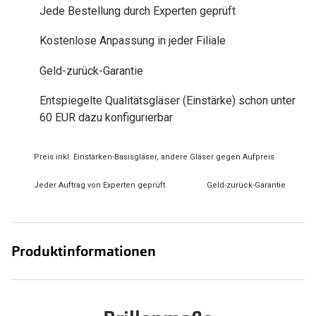
Jede Bestellung durch Experten geprüft
Zubehör
Alle Sonne
Brillenbügel
Kostenlose Anpassung in jeder Filiale
Angebote
Brillenetuis
Geld-zurück-Garantie
-50% auf d
Brillenkettchen
Entspiegelte Qualitätsgläser (Einstärke) schon unter
60 EUR dazu konfigurierbar
Ratgeber
Wie wähle ich die richtige Brille
Preis inkl. Einstärken-Basisgläser, andere Gläser gegen Aufpreis
Gleitsicht Ratgeber
Jeder Auftrag von Experten geprüft
Geld-zurück-Garantie
Brillengröße ermitteln
Alle Brillen Ratgeber
Produktinformationen