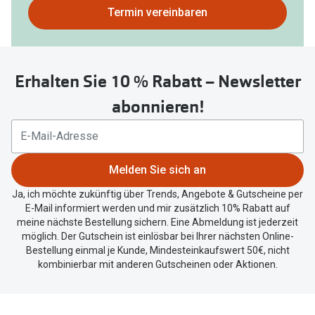
Bitte
Termin vereinbaren
nutzen
Sie
untenstehenden
Erhalten Sie 10 % Rabatt – Newsletter
Button
um
abonnieren!
Ihren
aktuellen
Standort
zu
Melden Sie sich an
teilen.
Ja, ich möchte zukünftig über Trends, Angebote & Gutscheine per
E-Mail informiert werden und mir zusätzlich 10% Rabatt auf
meine nächste Bestellung sichern. Eine Abmeldung ist jederzeit
möglich. Der Gutschein ist einlösbar bei Ihrer nächsten Online-
Bestellung einmal je Kunde, Mindesteinkaufswert 50€, nicht
kombinierbar mit anderen Gutscheinen oder Aktionen.