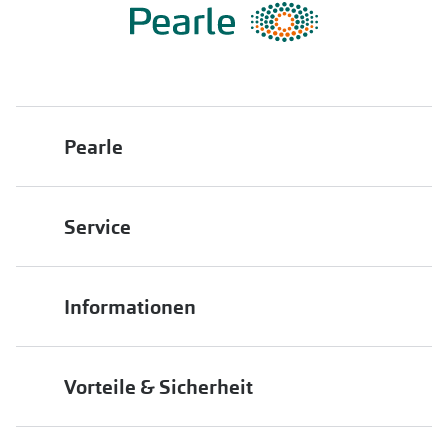
Pearle
Über uns
Service
Franchisepartner werden
Filiale finden
Pearle in Ihrer Nähe
Informationen
Filialübersicht
Die richtige Brille wählen
Job & Karriere
Vorteile & Sicherheit
Brillen online anprobieren
Premium Sehtest
Service-Garantien