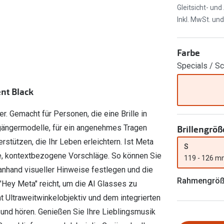
Gleitsicht- un
FreshLook®
Transitions Gläser
Brillenkettchen
Inkl. MwSt. un
earle
Blaulichtfilterbrillen
Farbe
Bildschirmarbeitsplatzbrillen
Specials / S
nt Black
. Gemacht für Personen, die eine Brille in
orgängermodelle, für ein angenehmes Tragen
Brillengröß
stützen, die Ihr Leben erleichtern. Ist Meta
S
ente, kontextbezogene Vorschläge. So können Sie
119 - 126 
anhand visueller Hinweise festlegen und die
Rahmengrö
 "Hey Meta" reicht, um die AI Glasses zu
 Ultraweitwinkelobjektiv und dem integrierten
und hören. Genießen Sie Ihre Lieblingsmusik