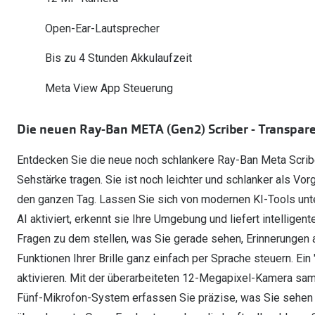
Oakley
Humphrey´s
Sonnenbrillen Sale
Entspiegelte Brillen ab €59
Kontaktlinsen-Abo
Open-Ear-Lautsprecher
Alle Marken bei P
Alle Marken
Bis zu 4 Stunden Akkulaufzeit
Brillen Sale
Ray-Ban Meta ausprobieren
Meta View App Steuerung
Die neuen Ray-Ban META (Gen2) Scriber - Transpare
Entdecken Sie die neue noch schlankere Ray-Ban Meta Scriber
Sehstärke tragen. Sie ist noch leichter und schlanker als V
den ganzen Tag. Lassen Sie sich von modernen KI-Tools unter
AI aktiviert, erkennt sie Ihre Umgebung und liefert intellig
Fragen zu dem stellen, was Sie gerade sehen, Erinnerungen 
Funktionen Ihrer Brille ganz einfach per Sprache steuern. Ein
aktivieren. Mit der überarbeiteten 12-Megapixel-Kamera samt
Fünf-Mikrofon-System erfassen Sie präzise, was Sie sehen 