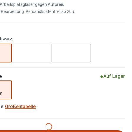
d Arbeitsplatzgläser gegen Aufpreis
Alle Brillen Ratgeber
Tag-und Nachlinsen
d Bearbeitung. Versandkostenfrei ab 20 €
Welche Kontaktlinsen brauche ich?
Alle Kontaktlinsen Ratgeber
chwarz
e
Auf Lager
mm
ße
Größentabelle