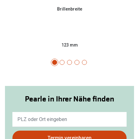
Brillenbreite
123 mm
Pearle in Ihrer Nähe finden
Keine
Ergebnisse
gefunden.
Bitte
Termin vereinbaren