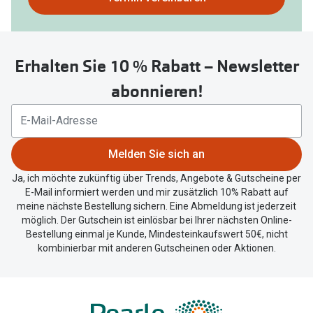
nutzen
Sie
untenstehenden
Erhalten Sie 10 % Rabatt – Newsletter
Button
um
abonnieren!
Ihren
aktuellen
Standort
zu
Melden Sie sich an
teilen.
Ja, ich möchte zukünftig über Trends, Angebote & Gutscheine per
E-Mail informiert werden und mir zusätzlich 10% Rabatt auf
meine nächste Bestellung sichern. Eine Abmeldung ist jederzeit
möglich. Der Gutschein ist einlösbar bei Ihrer nächsten Online-
Bestellung einmal je Kunde, Mindesteinkaufswert 50€, nicht
kombinierbar mit anderen Gutscheinen oder Aktionen.