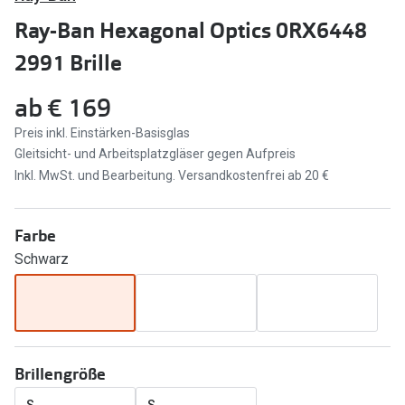
Brillen Sale
Ray-Ban Hexagonal Optics 0RX6448
Ray-Ban
Marken
2991 Brille
Ray-Ban 
Ray-Ban
ab
€ 169
UNOFFICI
UNOFFICIAL
Preis inkl. Einstärken-Basisglas
Oakley
Gleitsicht- und Arbeitsplatzgläser gegen Aufpreis
Seen
Inkl. MwSt. und Bearbeitung. Versandkostenfrei ab 20 €
Ralph Lau
DbyD
Seen
Armani Exchange
Farbe
Prada
Schwarz
Ralph Lauren
Humphrey
ChangeMe
Alle Mark
Oakley
Trends
Brillengröße
Alle Marken bei Pearle
Ray-Ban 
S
S