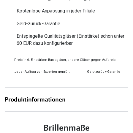
Zubehör
Alle Sonne
Kostenlose Anpassung in jeder Filiale
Brillenbügel
Angebote
Geld-zurück-Garantie
Brillenetuis
-50% auf d
Entspiegelte Qualitätsgläser (Einstärke) schon unter
Brillenkettchen
60 EUR dazu konfigurierbar
Ratgeber
Preis inkl. Einstärken-Basisgläser, andere Gläser gegen Aufpreis
Wie wähle ich die richtige Brille
Jeder Auftrag von Experten geprüft
Geld-zurück-Garantie
Gleitsicht Ratgeber
Brillengröße ermitteln
Alle Brillen Ratgeber
Produktinformationen
Brillenmaße