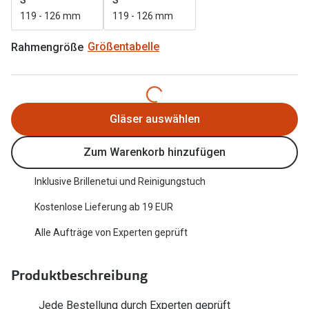
Trends
119 - 126 mm
119 - 126 mm
Oakley Me
Farbe des Jahres
Rahmengröße
Größentabelle
Sonnenbri
Ray-Ban Meta
Fahrradbri
Oakley Meta
Zubehör
Gläser auswählen
Brillentrends 2026
Brillenbüg
Zum Warenkorb hinzufügen
Gläser
Brillenetui
Glaspakete
Inklusive Brillenetui und Reinigungstuch
Brillenket
Glasveredelungen
Kostenlose Lieferung ab 19 EUR
Ratgeber
Transitions Gläser
Alle Aufträge von Experten geprüft
Polarisier
Blaulichtfilterbrillen
UV-Schutz
Produktbeschreibung
Bildschirmarbeitsplatzbrillen
Wie wähle 
Jede Bestellung durch Experten geprüft