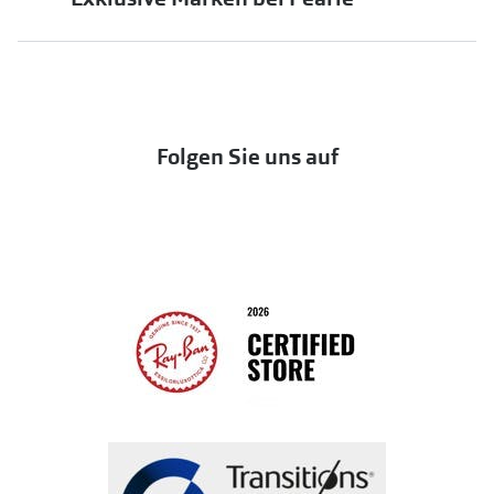
jö Bonus Club
Markensonnenbrillen
Häufige Fragen & Antworten
UNOFFICIAL
OneSight Foundation
Abo kündigen
DbyD
Eine Bestellung stornieren oder zurückgeben
Folgen Sie uns auf
Seen
Bestellung widerrufen