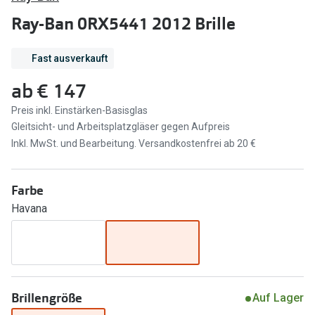
Brillen Sale
Ray-Ban 0RX5441 2012 Brille
Ray-Ban
Marken
Ray-Ban 
Fast ausverkauft
Ray-Ban
ab
€ 147
UNOFFICI
UNOFFICIAL
Preis inkl. Einstärken-Basisglas
Oakley
Seen
Gleitsicht- und Arbeitsplatzgläser gegen Aufpreis
Ralph Lau
Inkl. MwSt. und Bearbeitung. Versandkostenfrei ab 20 €
DbyD
Seen
Armani Exchange
Farbe
Prada
Ralph Lauren
Havana
Humphrey
ChangeMe
Alle Mark
Oakley
Trends
Alle Marken bei Pearle
Brillengröße
Auf Lager
Ray-Ban 