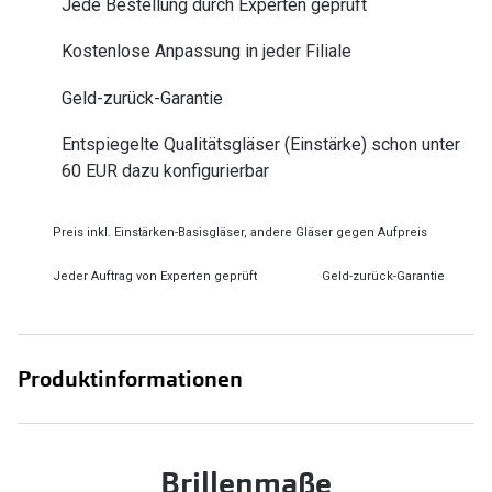
Jede Bestellung durch Experten geprüft
Zubehör
Alle Sonne
Kostenlose Anpassung in jeder Filiale
Brillenbügel
Angebote
Brillenetuis
Geld-zurück-Garantie
-50% auf d
Brillenkettchen
Entspiegelte Qualitätsgläser (Einstärke) schon unter
60 EUR dazu konfigurierbar
Ratgeber
Wie wähle ich die richtige Brille
Preis inkl. Einstärken-Basisgläser, andere Gläser gegen Aufpreis
Gleitsicht Ratgeber
Jeder Auftrag von Experten geprüft
Geld-zurück-Garantie
Brillengröße ermitteln
Alle Brillen Ratgeber
Produktinformationen
Brillenmaße