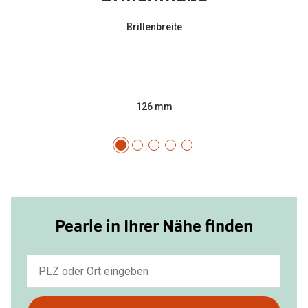
Brillenbreite
126 mm
Pearle in Ihrer Nähe finden
Keine
Ergebnisse
gefunden.