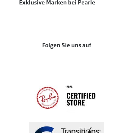
Exklusive Marken bei Pearle
jö Bonus Club
Markensonnenbrillen
Häufige Fragen & Antworten
UNOFFICIAL
OneSight Foundation
Abo kündigen
DbyD
Eine Bestellung stornieren oder zurückgeben
Folgen Sie uns auf
Seen
Bestellung widerrufen