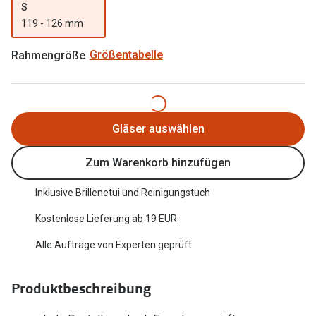
S
Trends
Oakley Me
119 - 126 mm
Farbe des Jahres
Sonnenbri
Rahmengröße
Größentabelle
Ray-Ban Meta
Fahrradbri
Oakley Meta
Zubehör
Brillentrends 2026
Gläser auswählen
Brillenbüg
Gläser
Zum Warenkorb hinzufügen
Brillenetui
Glaspakete
Brillenket
Inklusive Brillenetui und Reinigungstuch
Glasveredelungen
Kostenlose Lieferung ab 19 EUR
Ratgeber
Transitions Gläser
Alle Aufträge von Experten geprüft
Polarisier
Blaulichtfilterbrillen
UV-Schutz
Produktbeschreibung
Bildschirmarbeitsplatzbrillen
Wie wähle 