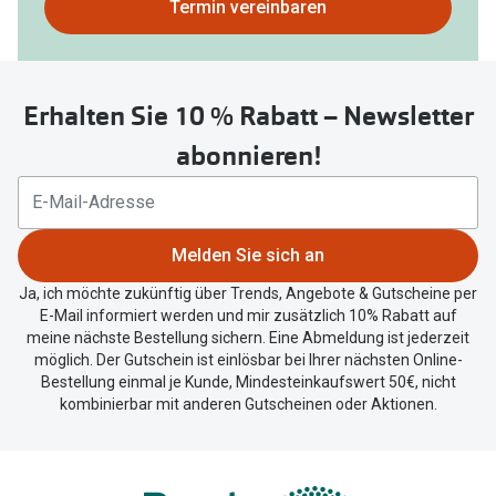
Bitte
Termin vereinbaren
nutzen
Sie
untenstehenden
Erhalten Sie 10 % Rabatt – Newsletter
Button
um
abonnieren!
Ihren
aktuellen
Standort
zu
Melden Sie sich an
teilen.
Ja, ich möchte zukünftig über Trends, Angebote & Gutscheine per
E-Mail informiert werden und mir zusätzlich 10% Rabatt auf
meine nächste Bestellung sichern. Eine Abmeldung ist jederzeit
möglich. Der Gutschein ist einlösbar bei Ihrer nächsten Online-
Bestellung einmal je Kunde, Mindesteinkaufswert 50€, nicht
kombinierbar mit anderen Gutscheinen oder Aktionen.