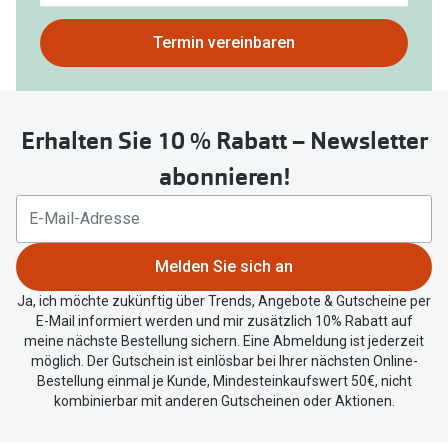
gefunden.
Bitte
Termin vereinbaren
nutzen
Sie
untenstehenden
Erhalten Sie 10 % Rabatt – Newsletter
Button
um
abonnieren!
Ihren
aktuellen
Standort
zu
Melden Sie sich an
teilen.
Ja, ich möchte zukünftig über Trends, Angebote & Gutscheine per
E-Mail informiert werden und mir zusätzlich 10% Rabatt auf
meine nächste Bestellung sichern. Eine Abmeldung ist jederzeit
möglich. Der Gutschein ist einlösbar bei Ihrer nächsten Online-
Bestellung einmal je Kunde, Mindesteinkaufswert 50€, nicht
kombinierbar mit anderen Gutscheinen oder Aktionen.