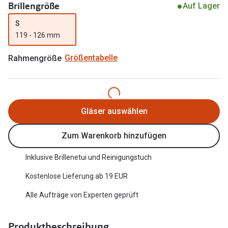
Brillengröße
Auf Lager
Trends
Oakley Me
S
Farbe des Jahres
119 - 126 mm
Sonnenbri
Ray-Ban Meta
Fahrradbri
Rahmengröße
Größentabelle
Oakley Meta
Zubehör
Brillentrends 2026
Brillenbüg
Gläser auswählen
Gläser
Brillenetui
Glaspakete
Zum Warenkorb hinzufügen
Brillenket
Glasveredelungen
Inklusive Brillenetui und Reinigungstuch
Ratgeber
Transitions Gläser
Kostenlose Lieferung ab 19 EUR
Polarisier
Blaulichtfilterbrillen
Alle Aufträge von Experten geprüft
UV-Schutz
Bildschirmarbeitsplatzbrillen
Wie wähle 
Produktbeschreibung