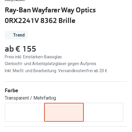
Brillen Sale
Ray-Ban Wayfarer Way Optics
Ray-Ban
Marken
0RX2241V 8362 Brille
Ray-Ban 
Ray-Ban
Trend
UNOFFICI
UNOFFICIAL
ab
€ 155
Oakley
Seen
Preis inkl. Einstärken-Basisglas
Ralph Lau
DbyD
Gleitsicht- und Arbeitsplatzgläser gegen Aufpreis
Seen
Inkl. MwSt. und Bearbeitung. Versandkostenfrei ab 20 €
Armani Exchange
Prada
Ralph Lauren
Farbe
Humphrey
Transparent / Mehrfarbig
ChangeMe
Alle Mark
Oakley
Trends
Alle Marken bei Pearle
Ray-Ban 