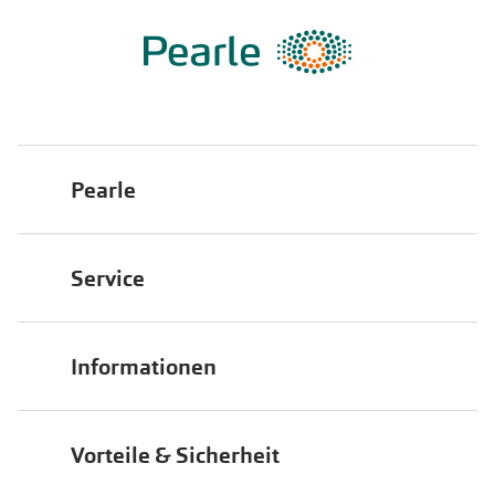
Pearle
Über uns
Service
Franchisepartner werden
Filiale finden
Pearle in Ihrer Nähe
Informationen
Filialübersicht
Die richtige Brille wählen
Job & Karriere
Vorteile & Sicherheit
Brillen online anprobieren
Premium Sehtest