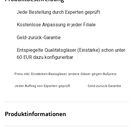
Zubehör
Alle Sonne
Jede Bestellung durch Experten geprüft
Brillenbügel
Angebote
Kostenlose Anpassung in jeder Filiale
Brillenetuis
-50% auf d
Geld-zurück-Garantie
Brillenkettchen
Entspiegelte Qualitätsgläser (Einstärke) schon unter
Ratgeber
60 EUR dazu konfigurierbar
Wie wähle ich die richtige Brille
Gleitsicht Ratgeber
Preis inkl. Einstärken-Basisgläser, andere Gläser gegen Aufpreis
Brillengröße ermitteln
Jeder Auftrag von Experten geprüft
Geld-zurück-Garantie
Alle Brillen Ratgeber
Produktinformationen