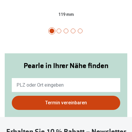
119 mm
Pearle in Ihrer Nähe finden
Keine
Ergebnisse
gefunden.
Bitte
Termin vereinbaren
nutzen
Sie
untenstehenden
Erhalten Sie 10 % Rabatt – Newsletter
Button