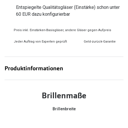
Zubehör
Alle Sonne
Entspiegelte Qualitätsgläser (Einstärke) schon unter
Brillenbügel
60 EUR dazu konfigurierbar
Angebote
Brillenetuis
-50% auf d
Preis inkl. Einstärken-Basisgläser, andere Gläser gegen Aufpreis
Brillenkettchen
Jeder Auftrag von Experten geprüft
Geld-zurück-Garantie
Ratgeber
Wie wähle ich die richtige Brille
Produktinformationen
Gleitsicht Ratgeber
Brillengröße ermitteln
Brillenmaße
Alle Brillen Ratgeber
Brillenbreite