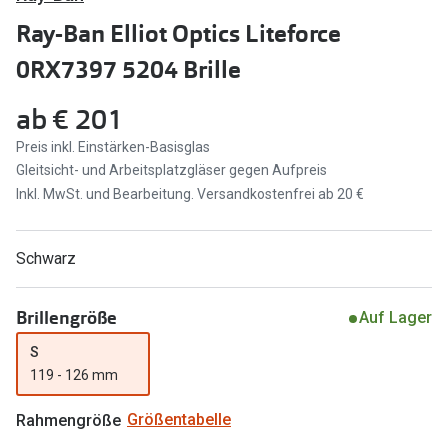
Brillen Sale
Ray-Ban Elliot Optics Liteforce
Ray-Ban
Marken
0RX7397 5204 Brille
Ray-Ban 
Ray-Ban
ab
€ 201
UNOFFICI
UNOFFICIAL
Preis inkl. Einstärken-Basisglas
Oakley
Gleitsicht- und Arbeitsplatzgläser gegen Aufpreis
Seen
Inkl. MwSt. und Bearbeitung. Versandkostenfrei ab 20 €
Ralph Lau
DbyD
Seen
Armani Exchange
Schwarz
Prada
Ralph Lauren
Brillengröße
Auf Lager
Humphrey
ChangeMe
S
Alle Mark
Oakley
119 - 126 mm
Trends
Alle Marken bei Pearle
Rahmengröße
Größentabelle
Ray-Ban 