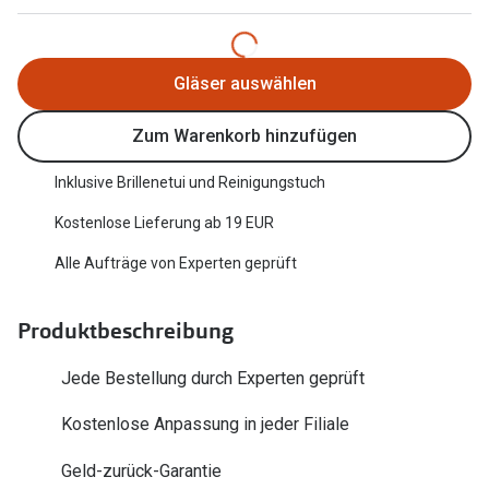
Trends
Oakley Me
Farbe des Jahres
Sonnenbri
Gläser auswählen
Ray-Ban Meta
Fahrradbri
Zum Warenkorb hinzufügen
Oakley Meta
Zubehör
Inklusive Brillenetui und Reinigungstuch
Brillentrends 2026
Brillenbüg
Kostenlose Lieferung ab 19 EUR
Gläser
Brillenetui
Alle Aufträge von Experten geprüft
Glaspakete
Brillenket
Glasveredelungen
Produktbeschreibung
Ratgeber
Transitions Gläser
Jede Bestellung durch Experten geprüft
Polarisier
Blaulichtfilterbrillen
Kostenlose Anpassung in jeder Filiale
UV-Schutz
Bildschirmarbeitsplatzbrillen
Geld-zurück-Garantie
Wie wähle 